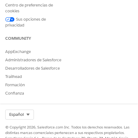
Haga clic en Agregar nueva medicación.
Centro de preferencias de
Seleccione el estado de la solicitud.
cookies
Seleccione el tipo de solicitud.
Sus opciones de
Seleccione una medicación o un código de
privacidad
medicación.
Guarde sus cambios.
COMMUNITY
Consulte
MedicationRequest
para obtener una lista
completa de campos.
AppExchange
Del mismo modo, puede seguir estos pasos para agregar
Administradores de Salesforce
otra información clínica según sea necesario a la tarjeta
Desarrolladores de Salesforce
de paciente.
Trailhead
Formación
Confianza
¿RESOLVIÓ ESTE ARTÍCULO SU PROBLEMA?
¡Háganos saber cómo podemos mejorar!
Select Org
Español
Sí
No
© Copyright 2026, Salesforce.com Inc. Todos los derechos reservados. Las
distintas marcas comerciales pertenecen a sus respectivos propietarios.