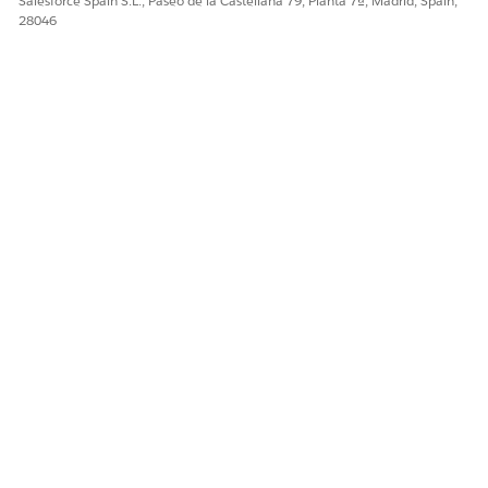
Salesforce Spain S.L., Paseo de la Castellana 79, Planta 7ª, Madrid, Spain,
28046