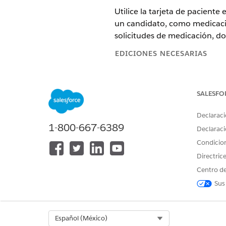
Utilice la tarjeta de paciente
un candidato, como medicacio
solicitudes de medicación, do
EDICIONES NECESARIAS
Disponible en: Lightning Experi
SALESFO
Disponible en:
Enterprise
Editio
participantes
Declaraci
1-800-667-6389
Declaraci
Condicio
Para ver y gestionar datos para 
Directric
Centro de
Sus
Desde el Iniciador de aplica
Para agregar una solicitud de
Haga clic en Agregar nue
Select Org
Español (México)
Seleccione el estado de la