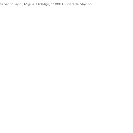
ultepec V Secc., Miguel Hidalgo, 11000 Ciudad de México
rio a la tarjeta del paciente.
Sí
No