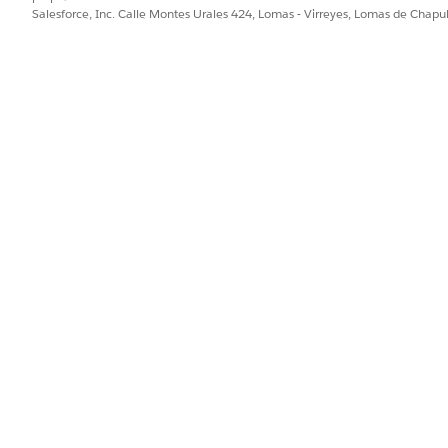
itud.
Salesforce, Inc. Calle Montes Urales 424, Lomas - Virreyes, Lomas de Chap
ón o un código de medicación.
para obtener una lista completa de los campos.
estos pasos para agregar otra información clínica según sea necesa
PROBLEMA?
ejorar!