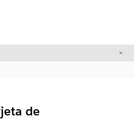
Cerrar
Cerrar
rjeta de