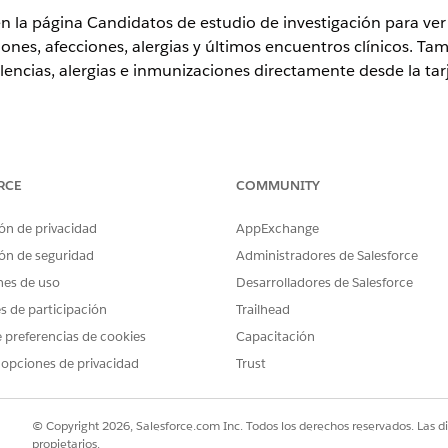
 en la página Candidatos de estudio de investigación para ve
nes, afecciones, alergias y últimos encuentros clínicos. T
lencias, alergias e inmunizaciones directamente desde la tar
ence
RCE
COMMUNITY
n y
Unlimited
Edition con Life Sciences Cloud o Health Cloud y la 
ón de privacidad
AppExchange
ón de seguridad
Administradores de Salesforce
PERMISOS DE USUARIO NECESARIOS
nes de uso
Desarrolladores de Salesforce
ensayos clínicos:
Gerente de ensayos clínic
es de participación
Trailhead
Coordinador de ensayos c
 preferencias de cookies
Capacitación
 opciones de privacidad
Trust
ción, busque y seleccione
Excelencia clínica
.
 medicación en la tarjeta de paciente:
va medicación.
© Copyright 2026, Salesforce.com Inc. Todos los derechos reservados. Las d
 solicitud.
propietarios.