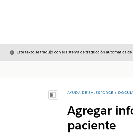
Cerrar
Este texto se tradujo con el sistema de traducción automática de
AYUDA DE SALESFORCE
DOCUM
Usted está aquí:
Mostrar índice de materias
Agregar inf
paciente