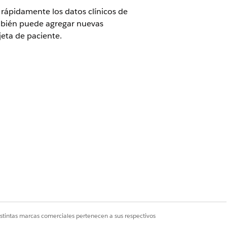
r rápidamente los datos clínicos de
ambién puede agregar nuevas
jeta de paciente.
licencia complementaria Inscripción de
os
línicos
istintas marcas comerciales pertenecen a sus respectivos