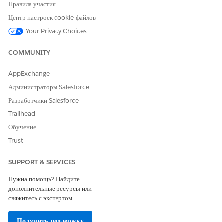
Нажмите «Добавить новое лекарство».
Правила участия
Выберите статус запроса.
Центр настроек cookie-файлов
Выберите тип запроса.
Your Privacy Choices
Выберите лекарство или код лекарства.
Сохраните изменения.
COMMUNITY
Полный список полей см. в разделе
MedicationRequest
.
Таким же образом, вы можете выполнить данные действия для
AppExchange
добавления других клинических сведений, при необходимости,
Администраторы Salesforce
в карту пациента.
Разработчики Salesforce
Trailhead
Обучение
ЭТА СТАТЬЯ РЕШИЛА ВАШУ ПРОБЛЕМУ?
Trust
Оставьте свой отзыв, чтобы мы могли стать лучше!
SUPPORT & SERVICES
Да
Нет
Нужна помощь? Найдите
дополнительные ресурсы или
свяжитесь с экспертом.
Получить поддержку