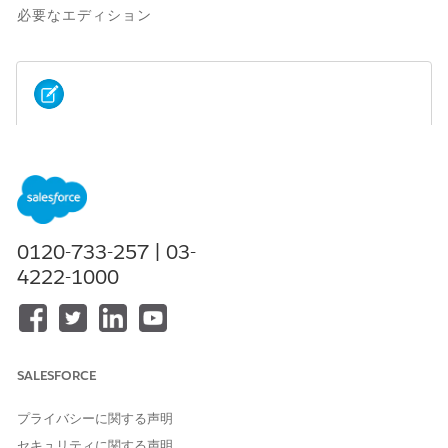
必要なエディション
このツールでは生成 AI を使用しており、不正確または有
メモ
害な応答が生成される場合があります。使用前に正確性と安全
性を確認してください。
詳細
0120-733-257 | 03-
使用可能なインターフェース: Lightning Experience
4222-1000
使用可能なエディション: Life Sciences CloudまたはHealth
Cloudおよび参加者登録アドオン ライセンスが付属する
Enterprise
Editionおよび
Unlimited
Edition
SALESFORCE
必要なユーザー権限
臨床試験のデータを表示およ
「臨床試験マネージャー」
プライバシーに関する声明
び管理する
「臨床試験コーディネータ
セキュリティに関する声明