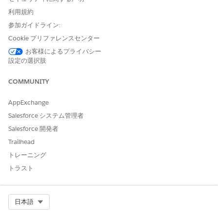
ー」
利用規約
参加ガイドライン:
アプリケーションランチャーで、
[Clinical Excellence]
コンソ
ールアプリケーションを見つけて選択します。
Cookie プリファレンスセンター
[調査研究候補者] ページを開き、候補レコードのリストを表示
お客様によるプライバシー
します。
設定の選択肢
評価結果を確認する候補者を選択します。
調査研究候補者レコードで、
[評価結果]
タブをクリックしま
COMMUNITY
す。
結果画面には、さまざまなセクションが表示されます。
AppExchange
Inclusion Criteria (包含条件): 候補者が調査に参加する資
Salesforce システム管理者
格を得るために必要な条件を決定します。このセクション
Salesforce 開発者
には、条件を満たす参加者の数が表示されます。
除外条件: 候補者または参加者が調査に参加できない条件
Trailhead
を決定します。このセクションには、除外された参加者の
トレーニング
数が表示されます。
トラスト
Status (状況): この列には、候補者が指定された条件を満
たしているかどうかを示す状況が表示されます。
理由: この列には、割り当てられた状況のコンテキストが
表示されます。
Select Org
日本語
一致参照: この列には、システムが条件に一致した参照レ