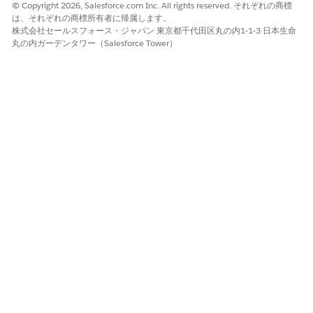
© Copyright 2026, Salesforce.com Inc. All rights reserved. それぞれの商標
コードへのリンクが表示されます。
は、それぞれの商標所有者に帰属します。
異なるバージョンの評価結果を確認するには、
[評価バージョ
株式会社セールスフォース・ジャパン 東京都千代田区丸の内1-1-3 日本生命
丸の内ガーデンタワー（Salesforce Tower）
ン]
オプションからバージョンを選択します。
この記事で問題は解決されましたか?
ご意見をお待ちしております。
はい
いいえ