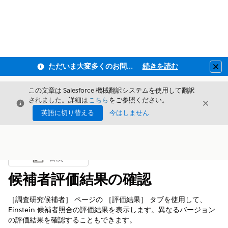
ただいま大変多くのお問い合わせをいただいており、ご連絡までにお時間を頂戴しております
続きを読む
Clo
この文章は Salesforce 機械翻訳システムを使用して翻訳
されました。詳細は
こちら
をご参照ください。
閉じる
閉じ
閉じる
英語に切り替える
今はしません
目次
目次を表示
候補者評価結果の確認
［調査研究候補者］ ページの ［評価結果］ タブを使用して、
Einstein 候補者照合の評価結果を表示します。異なるバージョン
の評価結果を確認することもできます。