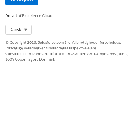
Vælg om nødvendigt det overordnede program, der er
knyttet til behandlingsprogrammet.
Drevet af
Experience Cloud
Vælg en kategori for behandlingsprogrammet.
Hvis du f.eks. vil bruge et behandlingsprogram i
Select Org
Dansk
patientprogramregistreringen, skal du vælge
Patient
Services
som kategorien.
© Copyright 2026, Salesforce.com Inc. Alle rettigheder forbeholdes.
Forskellige varemærker tilhører deres respektive ejere.
salesforce.com Danmark, filial af SFDC Sweden AB. Kampmannsgade 2,
1604 Copenhagen, Denmark
Sørg for, at du føjer feltet Kategori til
BEMÆRK
sidelayoutet for behandlingsprogrammet.
Angiv startdatoen for behandlingsprogrammet.
Hvis det er nødvendigt, skal du angive programmets
slutdato.
Tilføj en beskrivelse af behandlingsprogrammet.
Vælg status for behandlingsprogrammet.
Find og vælg eventuelt en programsponsor.
Gem dine ændringer.