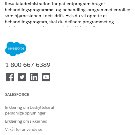
Resultatadministration for patientprogram bruger
behandlingsprogrammet og behandlingsprogrammet enrollee
som hjørnestenen i dets drift. Hvis du vil oprette et
behandlingsprogram, skal du definere programmet og
relationerne og aktiviteterne i det. Hvis du vil oprette en
tilmeldt til behandlingsprogrammet, skal du definere en
personkonto.
EDITIONSHEADING
1-800-667-6389
Tilgængelig i: Lightning Experience
Tilgængelig i:
Enterprise
og
Unlimited
Edition med Life
Sciences Cloud eller Health Cloud
BRUGERTILLADELSER PÅKRÆVET
SALESFORCE
Hvis du vil oprette
Tilladelsessættet Health
Erklæring om beskyttelse af
behandlingsprogramregistre
Cloud Starter (til Life
personlige oplysninger
ringer:
Sciences Cloud)
Erklæring om sikkerhed
ELLER
Vilkår for anvendelse