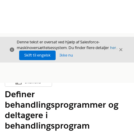
Denne tekst er oversat ved hjælp af Salesforce-
maskinoversættelsessystem. Du finder flere detaljer
her
.
Luk
Luk
Luk
Skift til engelsk
Ikke nu
Indhold
Vis indholdsfortegnelse
Definer
behandlingsprogrammer og
deltagere i
behandlingsprogram