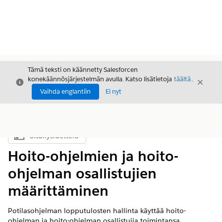
Tämä teksti on käännetty Salesforcen
konekäännösjärjestelmän avulla. Katso lisätietoja
täältä
.
Sulje
Sulje
Sulje
Vaihda englantiin
Ei nyt
Sisällysluettelo
Näytä sisällysluettelo
Hoito-ohjelmien ja hoito-
ohjelman osallistujien
määrittäminen
Potilasohjelman lopputulosten hallinta käyttää hoito-
ohjelman ja hoito-ohjelman osallistujia toimintansa