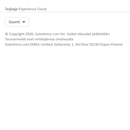
Tarjoaja
Experience Cloud
Select Org
Suomi
Muista lisätä Luokka-kenttä hoito-
HUOMAUTUS
© Copyright 2026, Salesforce.com Inc. Kaikki oikeudet pidätetään.
ohjelman sivuasetteluun.
Tavaramerkit ovat omistajiensa omaisuutta.
Salesforce.com EMEA Limited, Keilaranta 1, 3rd floor 02150 Espoo Finland
Syötä hoito-ohjelman alkamispäivä.
Syötä tarvittaessa ohjelman päättymispäivä.
Lisää hoito-ohjelmalle kuvaus.
Valitse hoito-ohjelman tila.
Etsi ja valitse ohjelman sponsori, jos sellainen on.
Tallenna muutoksesi.
Luo hoito-ohjelman osallistuja.
Etsi ja avaa sovelluskäynnistimestä
hoito-ohjelman
osallistujat
.
Napsauta
Uusi
ja syötä hoito-ohjelmaan osallistujan
nimi.
Valitse hoito-ohjelmasta hoito-ohjelmatietue, johon
haluat rekisteröidä hoito-ohjelmaan osallistujan.