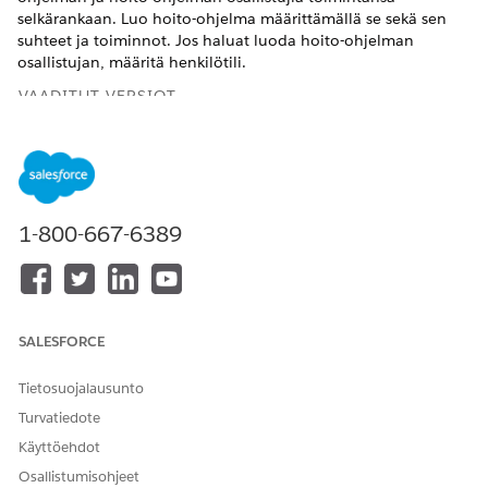
selkärankaan. Luo hoito-ohjelma määrittämällä se sekä sen
suhteet ja toiminnot. Jos haluat luoda hoito-ohjelman
osallistujan, määritä henkilötili.
VAADITUT VERSIOT
Käytettävissä: Lightning Experiencessa
Käytettävissä:
Enterprise
Edition- ja
Ilman rajoitusta
-
versioissa Life Sciences Cloudilla tai Health Cloudilla
1-800-667-6389
TARVITTAVAT KÄYTTÖOIKEUDET
Hoito-ohjelmatietueiden
Health Cloud Starter (Life
luominen:
Sciences Cloudille) -
käyttöoikeusjoukko
SALESFORCE
OR
Tietosuojalausunto
Health Cloud Foundation
Turvatiedote
(Health Cloudille) -
Käyttöehdot
käyttöoikeusjoukko
Osallistumisohjeet