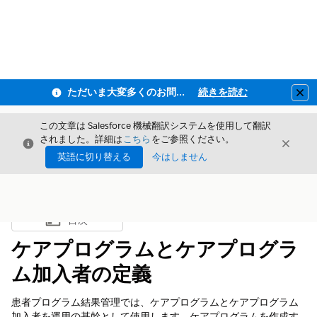
ただいま大変多くのお問い合わせをいただいており、ご連絡までにお時間を頂戴しております
続きを読む
Clo
この文章は Salesforce 機械翻訳システムを使用して翻訳
されました。詳細は
こちら
をご参照ください。
閉じる
閉じ
閉じる
英語に切り替える
今はしません
目次
目次を表示
ケアプログラムとケアプログラ
ム加入者の定義
患者プログラム結果管理では、ケアプログラムとケアプログラム
加入者を運用の基幹として使用します。ケアプログラムを作成す