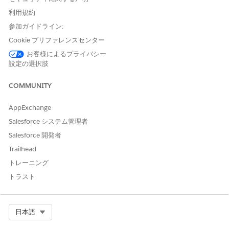
ドを作成する
(Life Sciences Cloud の場合)
利用規約
権限セット
参加ガイドライン:
または
Cookie プリファレンスセンター
Health Cloud の基盤 (Health
お客様によるプライバシー
Cloud の場合) 権限セット
設定の選択肢
患者を表す取引先オブジェクトのレコードを作成していることを
COMMUNITY
確認します。
ケアプログラムを作成します。
AppExchange
アプリケーションランチャーから、
[ケアプログラム]
を見
Salesforce システム管理者
つけて選択します。
Salesforce 開発者
[新規]
をクリックし、ケアプログラムの名前を入力しま
Trailhead
す。
たとえば、「Diabetes Control (糖尿病コントロール)」と
トレーニング
いう、血糖値が高い患者向けのケアプログラムを作成しま
トラスト
す。
必要に応じて、ケアプログラムに関連付けられた親プログ
ラムを選択します。
Select Org
日本語
ケアプログラムのカテゴリを選択します。
たとえば、患者支援プログラムレコードでケアプログラム