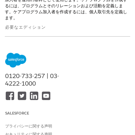
るには、プログラムとそのリレーションおよび活動を定義しま
す。ケアプログラム加入者を作成するには、個人取引先を定義し
ます。
必要なエディション
使用可能なインターフェース: Lightning Experience
使用可能なエディション: Life Sciences CloudまたはHealth
Cloudが付属する
Enterprise
Editionおよび
Unlimited
Edition
必要なユーザー権限
0120-733-257 | 03-
4222-1000
ケアプログラムレコードを作
「Health Cloud Starter」
成する
(Life Sciences Cloud の場合)
権限セット
または
SALESFORCE
Health Cloud の基盤 (Health
Cloud の場合) 権限セット
プライバシーに関する声明
ケアプログラム加入者レコー
「Health Cloud Starter」
セキュリティに関する声明