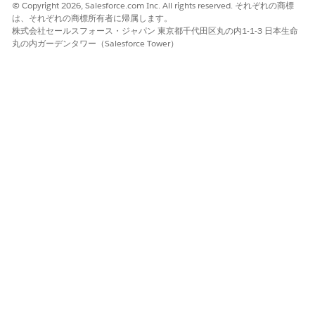
© Copyright 2026, Salesforce.com Inc. All rights reserved. それぞれの商標
を使用するには、カテゴリとして
[Patient Services (患者
は、それぞれの商標所有者に帰属します。
サービス)]
を選択します。
株式会社セールスフォース・ジャパン 東京都千代田区丸の内1-1-3 日本生命
丸の内ガーデンタワー（Salesforce Tower）
[カテゴリ] 項目をケアプログラムページレイアウ
メモ
トに追加します。
ケアプログラムの開始日を入力します。
必要に応じて、プログラムの終了日を入力します。
ケアプログラムの説明を追加します。
ケアプログラムの状況を選択します。
プログラムスポンサーを見つけて選択します (ある場合)。
変更を保存します。
ケアプログラム加入者を作成します。
アプリケーションランチャーから、
[ケアプログラム加入
者]
を見つけて選択します。
[新規]
をクリックし、ケアプログラム加入者の名前を入力
します。