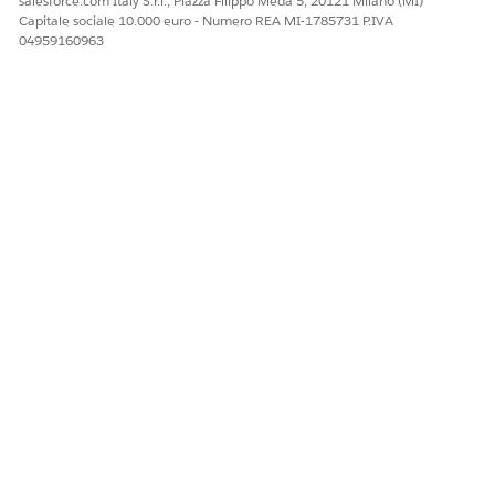
salesforce.com Italy S.r.l., Piazza Filippo Meda 5, 20121 Milano (MI)
Capitale sociale 10.000 euro - Numero REA MI-1785731 P.IVA
Gestione esiti programmi
Fornisce l'accesso agli esiti
04959160963
per i pazienti
del programma paziente e
alle relative funzionalità.
Gestore modelli di prompt
Gestire i modelli di prompt
utilizzando il Generatore di
prompt ed eseguirli
utilizzando le funzioni di
intelligenza artificiale
generativa.
Utente modello di prompt
Eseguire modelli di prompt
utilizzando funzioni di
intelligenza artificiale
generative.
VEDERE ANCHE:
Guida di Salesforce: Gestione di assegnazioni di insiemi di
autorizzazioni