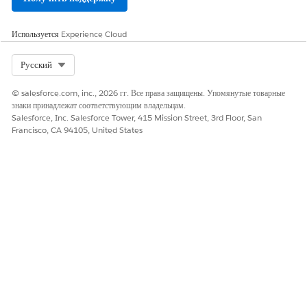
Health Cloud Starter
Предоставляет доступ к
функциям Health Cloud
Используется
Experience Cloud
Starter.
Select Org
Русский
Управление результатами
Предоставляет доступ к
программы пациента
результатам программы
пациента и связанным
© salesforce.com, inc., 2026 гг. Все права защищены. Упомянутые товарные
функциям.
знаки принадлежат соответствующим владельцам.
Salesforce, Inc. Salesforce Tower, 415 Mission Street, 3rd Floor, San
Менеджер шаблонов
Управляйте шаблонами
Francisco, CA 94105, United States
напоминаний
напоминаний посредством
Конструктора подсказок и
выполняйте их посредством
генеративных функций
искусственного интеллекта.
Пользователь шаблона
Запустите шаблоны
напоминания
напоминаний посредством
функций генерирующего
искусственного интеллекта.
СМ. ТАКЖЕ: