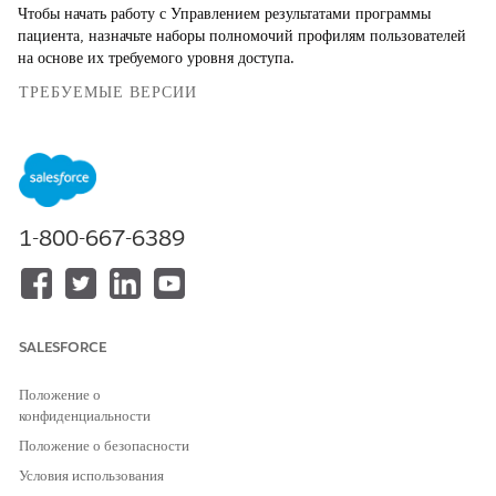
Чтобы начать работу с Управлением результатами программы
пациента, назначьте наборы полномочий профилям пользователей
на основе их требуемого уровня доступа.
ТРЕБУЕМЫЕ ВЕРСИИ
Доступно в версиях: Lightning Experience
Доступно в версиях: Лицензии
Enterprise
и
Unlimited
Edition
с лицензиями Health Cloud или Life Sciences Cloud, а также
надстройки платформы Einstein GPT и Конструктора подсказок
1-800-667-6389
Einstein GPT
Ниже указан список наборов полномочий, используемых в
Управлении результатами программы пациента.
SALESFORCE
ИМЯ НАБОРА
ЦЕЛЬ
ПОЛНОМОЧИЙ
Положение о
Доступ к программам
Предоставьте представителям
конфиденциальности
поддержки пациентов в
службы поддержки доступ к
Положение о безопасности
качестве агента по обращениям
программам поддержки
пациентов.
Условия использования