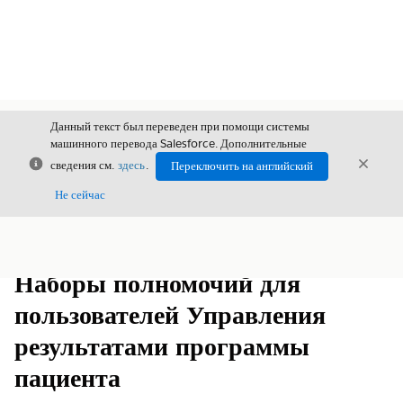
Данный текст был переведен при помощи системы
машинного перевода Salesforce. Дополнительные
Закрыть
Закры
сведения см.
здесь
.
Переключить на английский
Закрыт
Не сейчас
Содержание
Показать содержание
Наборы полномочий для
пользователей Управления
результатами программы
пациента