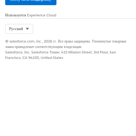
ЭТА СТАТЬЯ РЕШИЛА ВАШУ ПРОБЛЕМУ?
Оставьте свой отзыв, чтобы мы могли стать лучше!
Используется
Experience Cloud
Да
Нет
Select Org
Русский
© salesforce.com, inc., 2026 гг. Все права защищены. Упомянутые товарные
знаки принадлежат соответствующим владельцам.
Salesforce, Inc. Salesforce Tower, 415 Mission Street, 3rd Floor, San
Francisco, CA 94105, United States