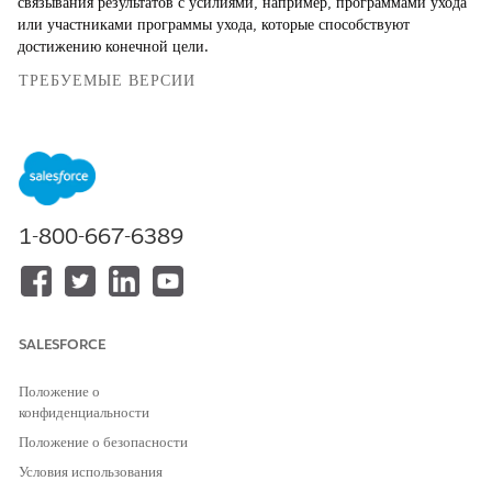
связывания результатов с усилиями, например, программами ухода
или участниками программы ухода, которые способствуют
достижению конечной цели.
ТРЕБУЕМЫЕ ВЕРСИИ
Доступно в версиях: Lightning Experience
Доступно в версиях:
Enterprise
Edition и
Unlimited
Edition с
Life Sciences Cloud или Health Cloud
1-800-667-6389
НЕОБХОДИМЫЕ ПОЛНОМОЧИЯ ПОЛЬЗОВАТЕЛЯ
Для создания результата:
Набор полномочий
Управления результатами
программы пациента
SALESFORCE
Для создания действия
Набор полномочий
результата:
Управления результатами
Положение о
программы пациента
конфиденциальности
Положение о безопасности
В средстве запуска приложений найдите и откройте
«
Результаты»
.
Условия использования
Нажмите «
Создать
».