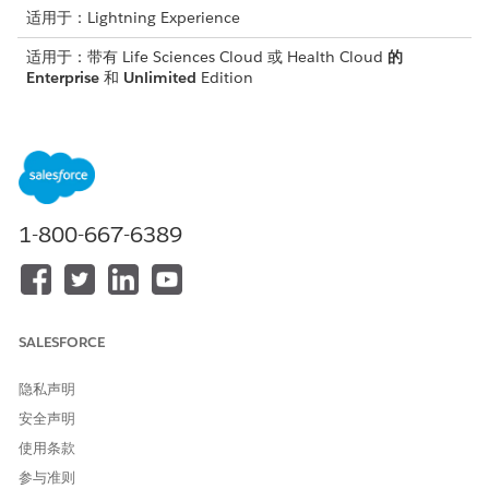
适用于：Lightning Experience
适用于：带有 Life Sciences Cloud 或 Health Cloud
的
Enterprise
和
Unlimited
Edition
所需用户权限
要创建结果：
患者计划结果管理权限集
要创建结果活动：
患者计划结果管理权限集
1-800-667-6389
从应用程序启动程序中，查找并选择
结果
。
单击
新建
。
输入描述结果的名称。
选择状态。
SALESFORCE
如果需要，选择预期的方向和术语，并输入描述。
保存您的工作。
隐私声明
在结果活动相关列表中，单击
新建
。
命名结果活动。
安全声明
选择类型。
使用条款
例如，护理计划。
参与准则
在匹配您在类型字段中选择的查找字段中输入要跟踪的记录。