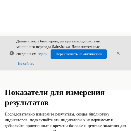
Данный текст был переведен при помощи системы
машинного перевода Salesforce. Дополнительные
Закрыть
Закры
сведения см.
здесь
.
Переключить на английский
Закрыт
Не сейчас
Содержание
Показать содержание
Показатели для измерения
результатов
Последовательно измеряйте результаты, создав библиотеку
индикаторов, подключайте эти индикаторы к измеряемому и
добавляйте привязанные к времени базовые и целевые значения для