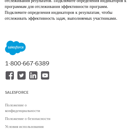
отслеживания результатов. Подключите определения индикаторов к
программам для отслеживания эффективности программ.
Подключите определения индикаторов к результатам, чтобы
отслеживать эффективность задач, выполняемых участниками.
ТРЕБУЕМЫЕ ВЕРСИИ
Доступно в версиях: Lightning Experience
Доступно в версиях:
Enterprise
Edition и
Unlimited
Edition с
Life Sciences Cloud или Health Cloud
1-800-667-6389
НЕОБХОДИМЫЕ ПОЛНОМОЧИЯ ПОЛЬЗОВАТЕЛЯ
Для использования
Набор полномочий
Управления результатами
Управления результатами
программы пациента:
программы пациента
SALESFORCE
Определение определений индикаторов
Положение о
Используйте определения индикаторов для создания
конфиденциальности
библиотеки индикаторов для последовательной оценки
Положение о безопасности
результатов.
Условия использования