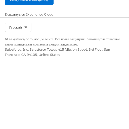
Введите имя, описывающее определение индикатора.
Выберите статус.
Используется
Experience Cloud
Выберите единицу измерения.
Select Org
Русский
© salesforce.com, inc., 2026 гг. Все права защищены. Упомянутые товарные
знаки принадлежат соответствующим владельцам.
Если вы не видите единицу измерения, которую
СОВЕТ
Salesforce, Inc. Salesforce Tower, 415 Mission Street, 3rd Floor, San
хотите использовать, обратитесь к администратору
Francisco, CA 94105, United States
Salesforce, прежде чем добавлять единицу измерения,
чтобы иметь возможность поддерживать чистый список.
При необходимости введите описание.
Сохраните изменения.
Определение назначений индикаторов
Используйте назначения индикаторов для подключения
определений индикаторов к нескольким результатам или
программам лечения.