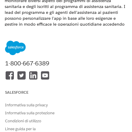
monitorare diversi aspetti dei programmi di assistenza
sanitaria e degli iscritti al programma di assistenza sanitaria. I
lead del programma e gli agenti dell'assistenza ai pazienti
possono personalizzare l'app in base alle loro esigenze e
gestire in modo efficace le operazioni quotidiane accedendo
alle funzionalità dei programmi di assistenza ai pazienti
tramite questa app.
VERSIONI (EDITION) RICHIESTE
Disponibile in: Lightning Experience
1-800-667-6389
Disponibile in:
Enterprise
Edition e
Unlimited
Edition con
Life Sciences Cloud o Health Cloud
Assegnazione di autorizzazioni agli utenti
SALESFORCE
Per accedere all'app console Programmi di supporto per i
Informativa sulla privacy
pazienti, gli amministratori devono assegnare l'insieme di
autorizzazioni Accedi ai programmi di supporto per i pazienti
Informativa sulla protezione
come lead del programma a se stessi e Accedi ai programmi
Condizioni di utilizzo
di supporto per i pazienti come agente del caso agli agenti
Linee guida per la
dell'assistenza ai pazienti.