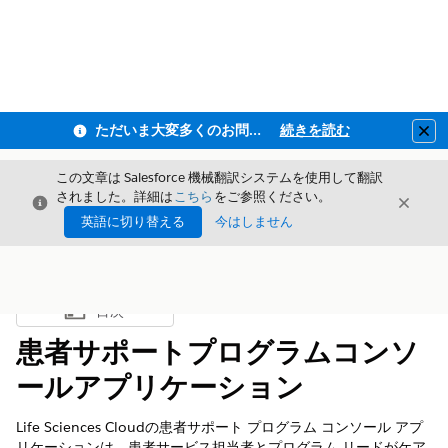
ただいま大変多くのお問い合わせをいただいており、ご連絡までにお時間を頂戴しております
続きを読む
Clo
この文章は Salesforce 機械翻訳システムを使用して翻訳
されました。詳細は
こちら
をご参照ください。
閉じる
閉じ
閉じる
英語に切り替える
今はしません
目次
目次を表示
患者サポートプログラムコンソ
ールアプリケーション
Life Sciences Cloudの患者サポート プログラム コンソール アプ
リケーションは、患者サービス担当者とプログラム リードがケア