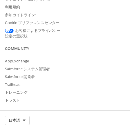
利用規約
プログラムリード向け患者支援プログラムコンソールアプ
参加ガイドライン:
リケーション
Cookie プリファレンスセンター
プログラムリードは、カスタマイズされたダッシュボードとレポ
お客様によるプライバシー
ートを作成してプログラムのパフォーマンスを追跡するようにこ
設定の選択肢
のアプリケーションを設定できます。カスタムコンポーネントを
作成して、特定のケアプログラムに加入している加入者数とその
プログラムのパフォーマンスを追跡できます。このアプリケーシ
COMMUNITY
ョンは、プログラムのパフォーマンスを評価し、意図した結果に
達していないプログラムを特定するための単一の場所として機能
AppExchange
し、プログラムリードがリスクを軽減するための予防措置を講じ
Salesforce システム管理者
るのに役立ちます。
Salesforce 開発者
患者サービス担当者向け患者サポートプログラムコンソー
Trailhead
ルアプリケーション
トレーニング
患者サービス担当者は、ケアプログラム加入者に関連するカスタ
トラスト
ムダッシュボードとレポートを作成してこのアプリケーションを
パーソナライズし、定義済みの結果に対するパフォーマンスを追
跡することもできます。このパーソナライズされたスペースは、
Select Org
日本語
カスタムコンポーネントを使用して強化でき、営業担当が患者の
エンゲージメントと遵守を改善し、患者の離脱リスクを軽減でき