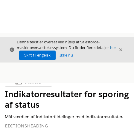
Denne tekst er oversat ved hjælp af Salesforce-
maskinoversættelsessystem. Du finder flere detaljer
her
.
Luk
Luk
Luk
Skift til engelsk
Ikke nu
Indhold
Vis indholdsfortegnelse
Indikatorresultater for sporing
af status
Mål værdien af indikatortildelinger med indikatorresultater.
EDITIONSHEADING