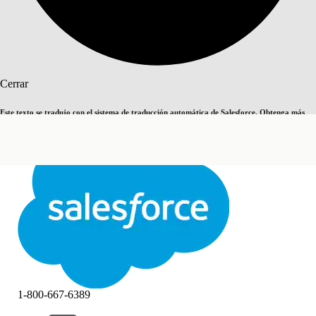
Buscar
Cerrar
Este texto se tradujo con el sistema de traducción automática de Salesforce. Obtenga más
Cambiar a inglés
Ahora no
detalles
aquí
.
Cerrar
Cerrar
1-800-667-6389