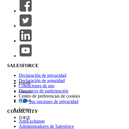
Filtrar por (0)
SELECCIONAR FILTROS
Agregar
Área de productos
Repercusión de función
SALESFORCE
Declaración de privacidad
Declaración de seguridad
English
Condiciones de uso
Directrices de participación
Français
Centro de preferencias de cookies
Deutsch
Sus opciones de privacidad
Edición
Italiano
COMMUNITY
日本語
AppExchange
Administradores de Salesforce