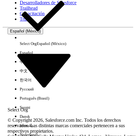
Desarrolladores de Salesforce
Trailhead
Experiencia
Capacitación
Trust
Español (México)
Borrar todo
Listo
Select Org
Español (México)
Español
中文（简体）
中文（繁體）
한국어
Русский
Português (Brasil)
Suomi
Select Org
Dansk
© Copyright 2026, Salesforce.com Inc. Todos los derechos
reservados. Las distintas marcas comerciales pertenecen a sus
Svenska
respectivos propietarios.
No hay resultados
Nederlands