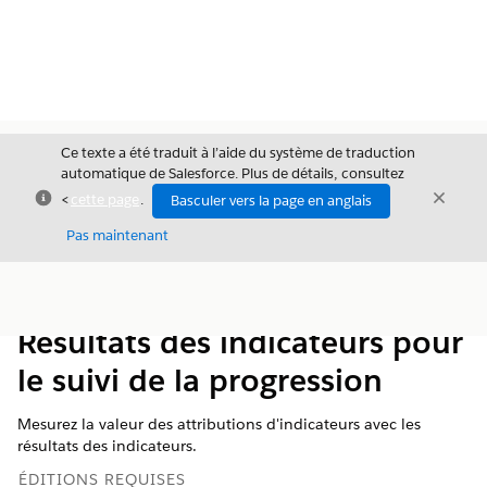
Ce texte a été traduit à l’aide du système de traduction
automatique de Salesforce. Plus de détails, consultez
Fermer
Ferme
<
cette page
.
Basculer vers la page en anglais
Fermer
Pas maintenant
Table des
Afficher la table des matières
matières
Résultats des indicateurs pour
le suivi de la progression
Mesurez la valeur des attributions d'indicateurs avec les
résultats des indicateurs.
ÉDITIONS REQUISES