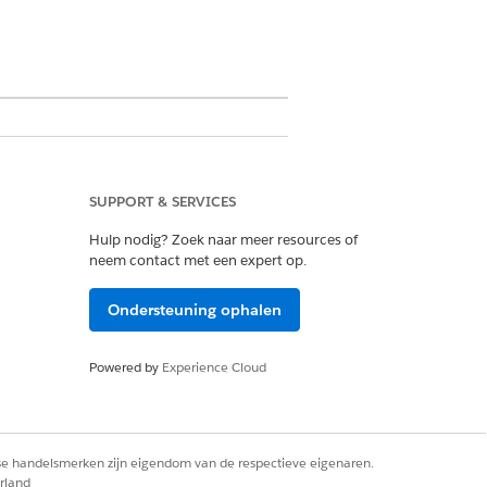
SUPPORT & SERVICES
Hulp nodig? Zoek naar meer resources of
 programma-uitkomsten voor
neem contact met een expert op.
Ondersteuning ophalen
 meet. Voor het verzamelen van
jvoorbeeld door persoonlijk of
Powered by
Experience Cloud
s die beschikbaar zijn in Salesforce,
er met één druk op de knop
rse handelsmerken zijn eigendom van de respectieve eigenaren.
rland