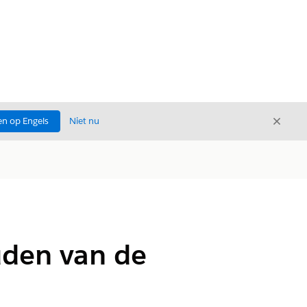
Sluite
n op Engels
Niet nu
Sluiten
uden van de