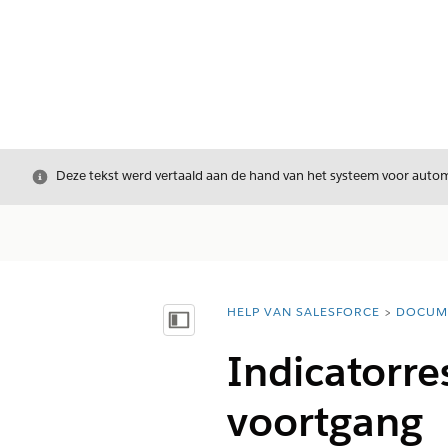
Sluiten
Deze tekst werd vertaald aan de hand van het systeem voor automa
HELP VAN SALESFORCE
DOCUM
U bent hier:
Inhoudsopgave weergeven
Indicatorre
voortgang