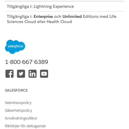
Tillgängliga i: Lightning Experience
Tillgängliga i:
Enterprise
och
Unlimited
Editions med Life
Sciences Cloud eller Health Cloud
ANVÄNDARBEHÖRIGHETER SOM KRÄVS FÖR ATT
Använda Hantering av
Behörighetsuppsättningen
patientprogramresultat:
Hantering av
patientprogramresultat
1-800-667-6389
Dataaggregering för indikatorresultat
Innan du anger ett aggregerat resultatvärde måste du
samla in data om vad du mäter. För att samla in data för
beräkning av indikatorresultat kan du använda olika
SALESFORCE
platser, till exempel genom att prata med deltagare i
vårdprogram personligen eller på telefon, och genom de
Sekretesspolicy
bedömnings- eller undersökningsverktyg som finns i
Salesforce, onlineformulär och externa datauppsättningar.
Säkerhetspolicy
Användningsvillkor
Beräkna automatiskt indikatorresultat från data i din
organisation
Riktlinjer för deltagande