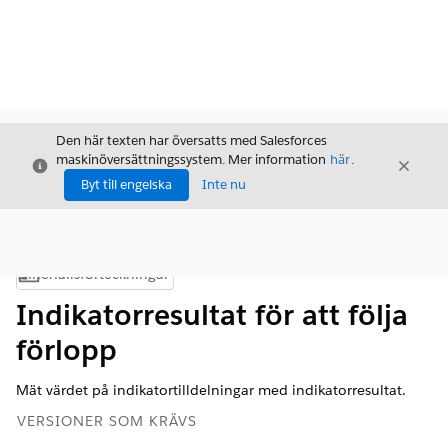
Den här texten har översatts med Salesforces
maskinöversättningssystem. Mer information
här
.
Stäng
Stäng
Stäng
Byt till engelska
Inte nu
Innehållsförteckningar
Visa innehållsförteckning
Indikatorresultat för att följa
förlopp
Mät värdet på indikatortilldelningar med indikatorresultat.
VERSIONER SOM KRÄVS