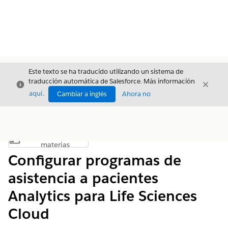
Este texto se ha traducido utilizando un sistema de
traducción automática de Salesforce. Más información
Cerrar
Cerrar
Cerrar
aquí
.
Cambiar a inglés
Ahora no
Índice de
Mostrar índice de materias
materias
Configurar programas de
asistencia a pacientes
Analytics para Life Sciences
Cloud