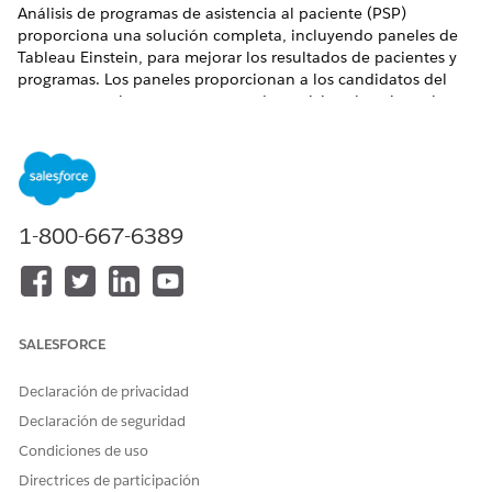
Análisis de programas de asistencia al paciente (PSP)
proporciona una solución completa, incluyendo paneles de
Tableau Einstein, para mejorar los resultados de pacientes y
programas. Los paneles proporcionan a los candidatos del
programa y a los representantes de servicios al paciente las
perspectivas dirigidas por datos que necesitan para optimizar
la eficiencia operativa.
EDICIONES NECESARIAS
1-800-667-6389
Disponible en: Lightning Experience
Disponible en: Ediciones
Enterprise
y
Unlimited
con Life
Sciences Cloud
Integrados con Data 360, los paneles de análisis del
SALESFORCE
programa de asistencia al paciente proporcionan
visualizaciones de datos detalladas y análisis de indicadores
Declaración de privacidad
clave de rendimiento. Estos indicadores pueden incluir el
Declaración de seguridad
estado de inscripción de pacientes, los eventos clave de
finalización del programa y los niveles de implicación de
Condiciones de uso
pacientes. La configuración genera paneles personalizados
Directrices de participación
que utilizan datos de actividad de programa para entregar