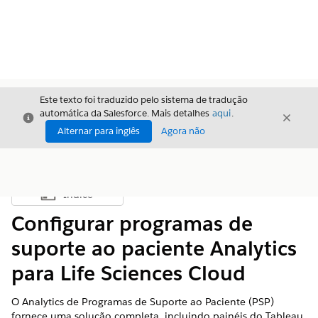
Este texto foi traduzido pelo sistema de tradução
automática da Salesforce. Mais detalhes
aqui
.
Fechar
Fecha
Fechar
Alternar para inglês
Agora não
Índice
Mostrar índice
Configurar programas de
suporte ao paciente Analytics
para Life Sciences Cloud
O Analytics de Programas de Suporte ao Paciente (PSP)
fornece uma solução completa, incluindo painéis do Tableau