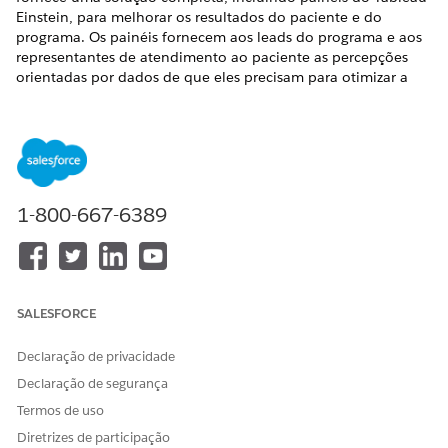
Einstein, para melhorar os resultados do paciente e do
programa. Os painéis fornecem aos leads do programa e aos
representantes de atendimento ao paciente as percepções
orientadas por dados de que eles precisam para otimizar a
eficiência operacional.
EDIÇÕES OBRIGATÓRIAS
Disponível em: Lightning Experience
1-800-667-6389
Disponível em: Edições
Enterprise
e
Unlimited
com Life
Sciences Cloud
Integrados ao Data 360, os painéis de análise do programa
de suporte ao paciente fornecem visualizações de dados
detalhadas e análise dos indicadores-chave de desempenho.
SALESFORCE
Esses indicadores podem incluir status de inscrição do
paciente, marcos de conclusão do programa e níveis de
Declaração de privacidade
engajamento do paciente. A configuração gera painéis
Declaração de segurança
personalizados que usam dados de atividade do programa
para fornecer percepções importantes e fornecer orientação
Termos de uso
em tempo real. Esses painéis melhoram a eficiência
Diretrizes de participação