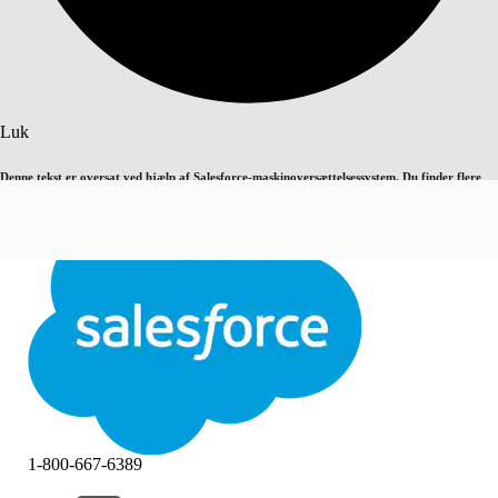
Søg
Luk
Denne tekst er oversat ved hjælp af Salesforce-maskinoversættelsessystem. Du finder flere
Skift til engelsk
Ikke nu
detaljer
her
.
Luk
Luk
1-800-667-6389