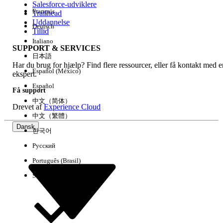
Salesforce-udviklere
Français
Trailhead
Experience
Uddannelse
Deutsch
Tillid
Italiano
SUPPORT & SERVICES
日本語
Har du brug for hjælp? Find flere ressourcer, eller få kontakt med e
Ryd alle
Udført
Español (México)
ekspert.
Español
Få support
中文（简体）
Drevet af
Experience Cloud
中文（繁體）
Dansk
한국어
Русский
Português (Brasil)
Suomi
Ingen resultater