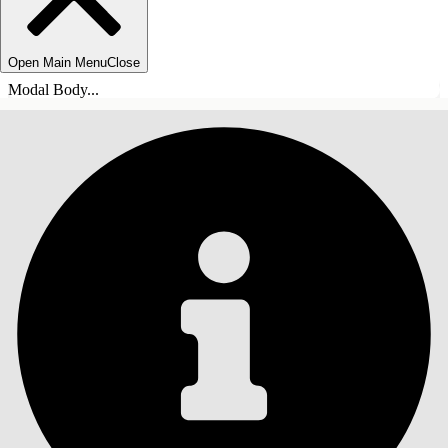
Open Main Menu
Close
Modal Body...
INDHOLD
Søg
Vis indholdsfortegnelse
Indhold