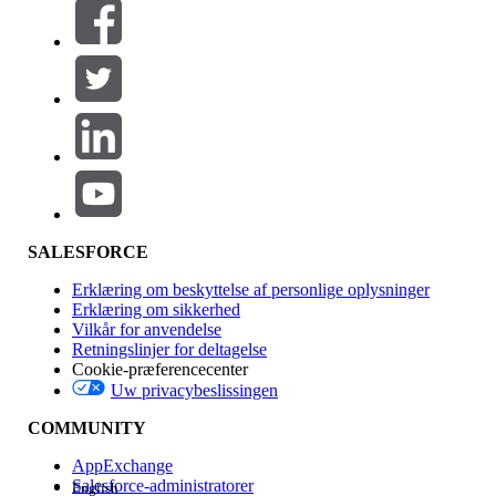
Filtre (0)
VÆLG FILTRE
Tilføj
Produktområde
Funktionspåvirkning
SALESFORCE
Erklæring om beskyttelse af personlige oplysninger
Erklæring om sikkerhed
Vilkår for anvendelse
Retningslinjer for deltagelse
Cookie-præferencecenter
Uw privacybeslissingen
Version
COMMUNITY
AppExchange
Salesforce-administratorer
English