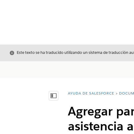
Cerrar
Este texto se ha traducido utilizando un sistema de traducción a
AYUDA DE SALESFORCE
DOCUM
Usted está aquí:
Mostrar índice de materias
Agregar pan
asistencia a