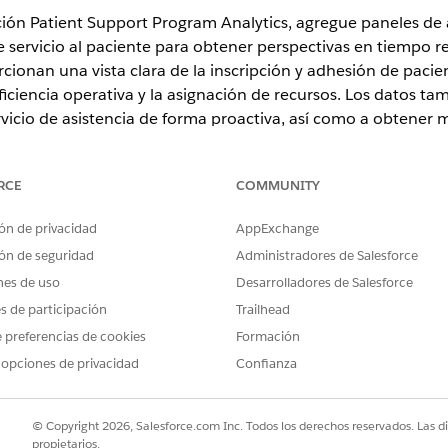
ción Patient Support Program Analytics, agregue paneles de 
servicio al paciente para obtener perspectivas en tiempo re
ionan una vista clara de la inscripción y adhesión de pacie
ficiencia operativa y la asignación de recursos. Los datos t
ervicio de asistencia de forma proactiva, así como a obtener 
RCE
COMMUNITY
ence
ón de privacidad
AppExchange
ón de seguridad
Administradores de Salesforce
rise
y
Unlimited
con Life Sciences Cloud
nes de uso
Desarrolladores de Salesforce
es de participación
Trailhead
PERMISOS DE USUARIO NECESARIOS
 preferencias de cookies
Formación
 Services Program Analytics:
Arquitecto de Data Cloud
 opciones de privacidad
Confianza
Y
Cualquier conjunto de pe
© Copyright 2026, Salesforce.com Inc. Todos los derechos reservados. Las d
de tiempo de diseño en Li
propietarios.