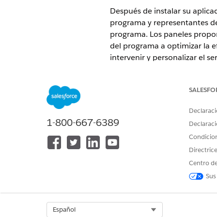
Después de instalar su aplica
programa y representantes de 
programa. Los paneles proporc
del programa a optimizar la e
intervenir y personalizar el s
pacientes.
EDICIONES NECESARIAS
SALESFO
Disponible en: Lightning Experi
Declaraci
1-800-667-6389
Declaraci
Disponible en: Ediciones
Enterp
Condicio
Directric
Centro de
Para agregar paneles de Patient
Sus
Select Org
Español