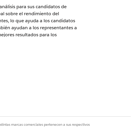
análisis para sus candidatos de
al sobre el rendimiento del
ntes, lo que ayuda a los candidatos
ambién ayudan a los representantes a
mejores resultados para los
rmisos de administrador o usuario
istintas marcas comerciales pertenecen a sus respectivos
fe Sciences Cloud