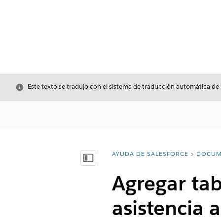
Cerrar
Este texto se tradujo con el sistema de traducción automática de
AYUDA DE SALESFORCE
DOCUM
Usted está aquí:
Mostrar índice de materias
Agregar tab
asistencia 