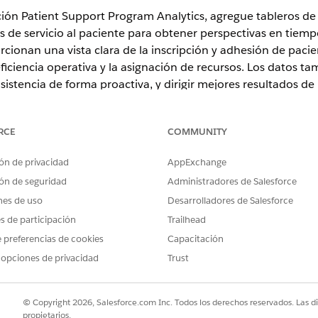
ción Patient Support Program Analytics, agregue tableros de 
s de servicio al paciente para obtener perspectivas en tiem
cionan una vista clara de la inscripción y adhesión de pacie
ficiencia operativa y la asignación de recursos. Los datos t
 asistencia de forma proactiva, y dirigir mejores resultados de
RCE
COMMUNITY
ence
ón de privacidad
AppExchange
n y
Unlimited
Edition con Life Sciences Cloud
ón de seguridad
Administradores de Salesforce
nes de uso
Desarrolladores de Salesforce
PERMISOS DE USUARIO NECESARIOS
es de participación
Trailhead
 Services Program Analytics:
Arquitecto de Data Cloud
 preferencias de cookies
Capacitación
Y
 opciones de privacidad
Trust
Cualquier conjunto de pe
de tiempo de diseño en Li
© Copyright 2026, Salesforce.com Inc. Todos los derechos reservados. Las d
propietarios.