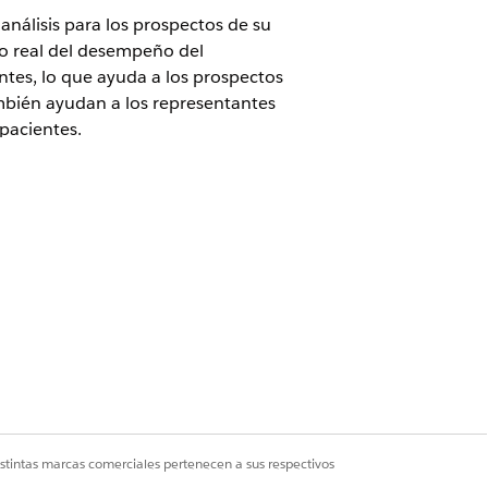
análisis para los prospectos de su
po real del desempeño del
ntes, lo que ayuda a los prospectos
ambién ayudan a los representantes
 pacientes.
rmisos de administrador o usuario
fe Sciences Cloud
istintas marcas comerciales pertenecen a sus respectivos