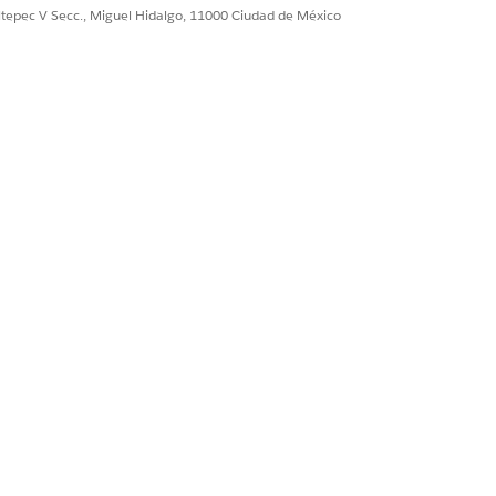
ultepec V Secc., Miguel Hidalgo, 11000 Ciudad de México
rograms Analytics.
ione
Perfil
, luego seleccione
Nombre
y
alor.
e pacientes.
 Lightning