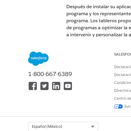
Después de instalar su aplica
programa y los representante
programa. Los tableros propor
de programas a optimizar la e
a intervenir y personalizar la
EDICIONES NECESARIAS
SALESFO
Disponible en: Lightning Experi
Declaraci
Disponible en:
Enterprise
Editio
1-800-667-6389
Declaraci
Condicio
Directric
Para agregar tableros de Patient
Centro de
Sus
Select Org
Español (México)