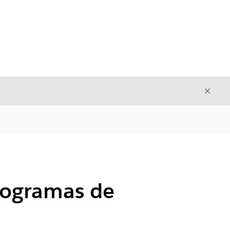
Cerrar
Cerrar
programas de