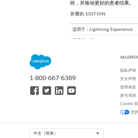
持，并推动更好的患者结果。
所需的 EDITION
适用于：Lightning Experience
适用于：带有 Life Sciences Clou
SALESFO
要添加患者服务计划 Analytics 
隐私声明
1-800-667-6389
安全声明
使用条款
参与准则
在添加 Analytics 仪表板之前
Cookie
您
从应用程序启动程序中，查找并
在主页上，单击
设置
，然后选择
将 Tableau Next 仪表板组
在仪表板中，查找并选择
Select Org
Progr
中文（简体）