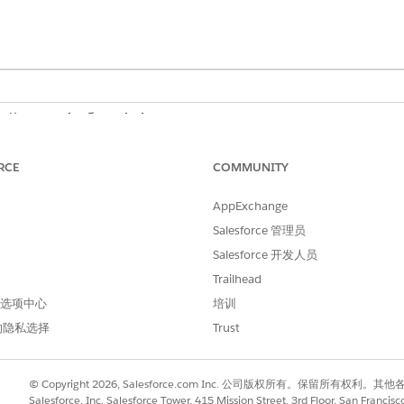
d 的
Enterprise
和
Unlimited
Edition
所需用户权限
RCE
COMMUNITY
仪表板：
Data Cloud 架构师
AppExchange
与
Salesforce 管理员
Salesforce 开发人员
Life Sciences Clo
Trailhead
，请确保
安装患者支持计划 Analytics 应用程序
。
 首选项中心
培训
的隐私选择
Trust
选择
患者支持计划
。
编辑页面
。
件放在适当位置。
© Copyright 2026, Salesforce.com Inc. 公司版权所有。保留所
am Lead Analytics
。
Salesforce, Inc. Salesforce Tower, 415 Mission Street, 3rd Floor, San Francis