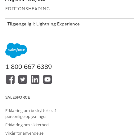
EDITIONSHEADING
Tilgængelig i: Lightning Experience
Tilgængelig i:
Enterprise
og
Unlimited
Edition med Life
Sciences Cloud
BRUGERTILLADELSER PÅKRÆVET
1-800-667-6389
Hvis du vil overføre objekter
Data Cloud-arkitekt
og felter:
OG
Tilladelsen Vis alle
registreringer og Læs på det
SALESFORCE
objekt, der overføres.
OG
Erklæring om beskyttelse af
personlige oplysninger
Data Cloud Salesforce
Connector
Erklæring om sikkerhed
Vilkår for anvendelse
OG