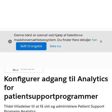
Denne tekst er oversat ved hjælp af Salesforce-
maskinoversættelsessystem. Du finder flere detaljer
her
.
Luk
Luk
Luk
Skift til engelsk
Ikke nu
Indhold
Vis indholdsfortegnelse
Konfigurer adgang til Analytics
for
patientsupportprogrammer
Tildel tilladelser til at få vist og administrere Patient Support
Programs Analytics.