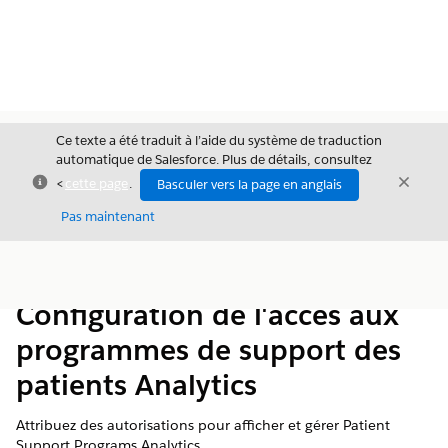
Ce texte a été traduit à l’aide du système de traduction
automatique de Salesforce. Plus de détails, consultez
Fermer
Ferme
<
cette page
.
Basculer vers la page en anglais
Fermer
Pas maintenant
Table des
Afficher la table des matières
matières
Configuration de l'accès aux
programmes de support des
patients Analytics
Attribuez des autorisations pour afficher et gérer Patient
Support Programs Analytics.