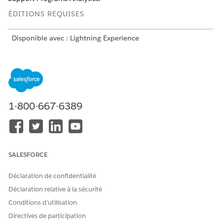
ÉDITIONS REQUISES
Disponible avec : Lightning Experience
Disponible avec :
Enterprise Edition
et
Unlimited Edition
avec Life Sciences Cloud
AUTORISATIONS UTILISATEUR REQUISES
1-800-667-6389
Pour ingérer des objets et
Architecte Data Cloud
des champs :
ET
Autorisation Afficher tous les
enregistrements et Lire sur
SALESFORCE
l'objet ingéré.
ET
Déclaration de confidentialité
Connecteur Salesforce Data
Déclaration relative à la sécurité
Cloud
Conditions d’utilisation
ET
Directives de participation