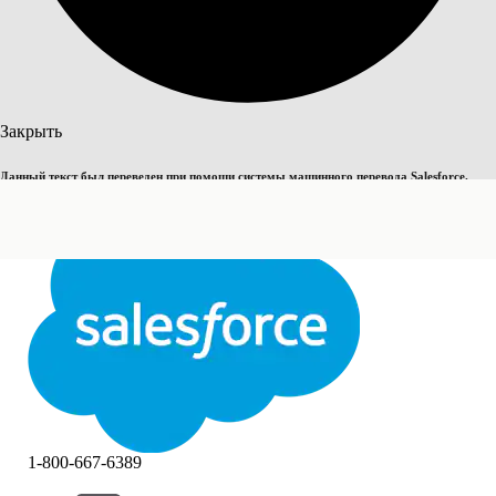
Поиск
Закрыть
Данный текст был переведен при помощи системы машинного перевода Salesforce.
Переключить на английский
Дополнительные сведения см.
здесь
.
Не сейчас
Закрыть
Закрыть
1-800-667-6389