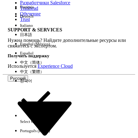
Разработчики Salesforce
Français
Trailhead
Возможности
Обучение
Deutsch
Trust
Italiano
SUPPORT & SERVICES
日本語
Нужна помощь? Найдите дополнительные ресурсы или
Очистить все
Готово
Español (México)
свяжитесь с экспертом.
Español
Получить поддержку
中文（简体）
Используется
Experience Cloud
中文（繁體）
Русский
한국어
Select Org
Русский
Português (Brasil)
Результаты отсутствуют