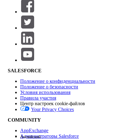
Фильтры (0)
ВЫБРАТЬ ФИЛЬТРЫ
Добавить
Область продуктов
Влияние на функции
SALESFORCE
Положение о конфиденциальности
Положение о безопасности
Условия использования
Правила участия
Центр настроек cookie-файлов
Your Privacy Choices
Версия
COMMUNITY
AppExchange
Администраторы Salesforce
Английский