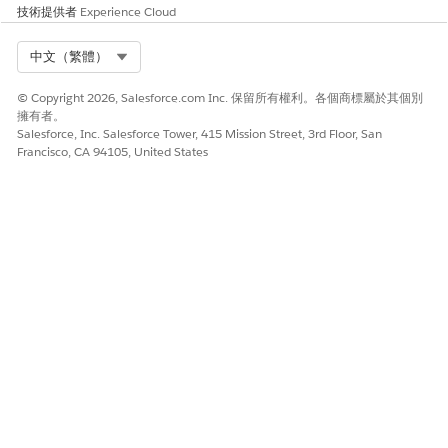
進入「設定」,在「快速尋找」方塊中輸入
,然後選
網站管理
技術提供者
Experience Cloud
取「
網站管理設定
」。
開啟「網站管理」。
Select Org
中文（繁體）
啟用「參與者管理」、「不良事件」和「研究研究隨機化」。
© Copyright 2026, Salesforce.com Inc. 保留所有權利。各個商標屬於其個別
進入「設定」,在「快速尋找」方塊中輸入
,然後
參與者管理
擁有者。
選取「
參與者管理設定
」。
Salesforce, Inc. Salesforce Tower, 415 Mission Street, 3rd Floor, San
開啟「參與者招募和註冊」、「不良事件」和「研究研究隨
Francisco, CA 94105, United States
機化」。
若要取用 Life Sciences Cloud 資料,請更新 Data Cloud
Salesforce 連接器權限集的系統設定。
進入「設定」，在「快速尋找」方塊中輸入
，然後選
權限集
取「
權限集
」。
選取「
Data Cloud Salesforce 連接器
」。
若要更新系統設定以取用 Life Sciences Cloud 資料,請選取
「
系統權限
」。
按一下「
編輯
」。
啟用這些系統權限的存取權 - 存取 PSP 財務協助、管理病患
計畫成果、授與使用者驗證和重新驗證藥物福利的存取權、
管理網站管理、Discovery Framework Platform 使用者,以
及設計和執行臨床試驗。