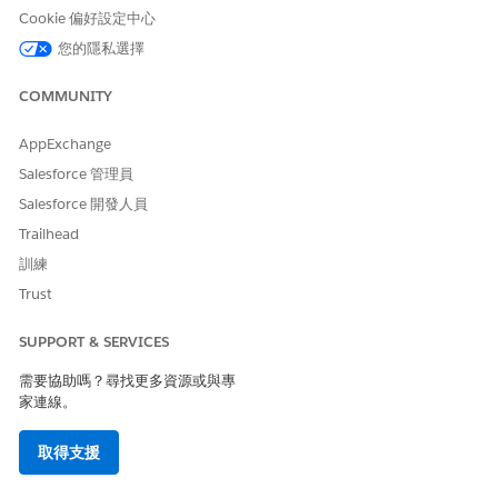
Cookie 偏好設定中心
於 Life Sciences Cloud)
您的隱私選擇
和
Life Sciences 商業管理員
COMMUNITY
在您的 Salesforce 組織中,將「讀取」與「全部檢視」權限指派給
AppExchange
「Data Cloud Salesforce 連接器」權限集,以從 Life Sciences
Salesforce 管理員
Cloud 的不同病患支援計畫提取資料。
Salesforce 開發人員
將「Data Cloud 使用者」、「臨床試用經理」和「Tableau
Trailhead
Next 管理員」權限集指派給您的計畫商機和病患服務代表。
啟用「Discovery Framework」。
訓練
進入「設定」,在「快速尋找」方塊中輸入
Discovery
Trust
Framework
,然後選取「
一般設定
」。
開啟「Discovery Framework」和「增強型問題」。
SUPPORT & SERVICES
啟用調查。
需要協助嗎？尋找更多資源或與專
進入「設定」，在「快速尋找」方塊中輸入
，然後選取
調查
家連線。
「
調查設定
」。
開啟「調查」。
取得支援
啟用網站管理。