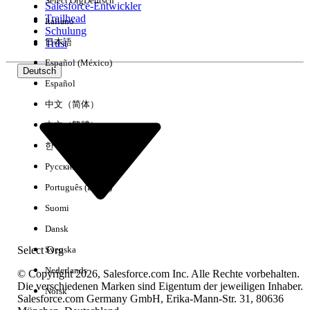
Select Org
Deutsch
Salesforce-Entwickler
Trailhead
Italiano
Erfahrung
Schulung
日本語
Trust
Español (México)
Deutsch
Español
Alle löschen
Fertig
中文（简体）
中文（繁體）
한국어
Русский
Português (Brasil)
Suomi
Dansk
Select Org
Svenska
Nederlands
© Copyright 2026, Salesforce.com Inc. Alle Rechte vorbehalten.
Die verschiedenen Marken sind Eigentum der jeweiligen Inhaber.
Norsk
Salesforce.com Germany GmbH, Erika-Mann-Str. 31, 80636
Keine Ergebnisse