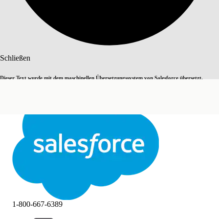
Suche
Schließen
Dieser Text wurde mit dem maschinellen Übersetzungssystem von Salesforce übersetzt.
Zu Englisch wechseln
Nicht jetzt
Weitere Details finden Sie
hier
.
Schließen
Schließen
1-800-667-6389