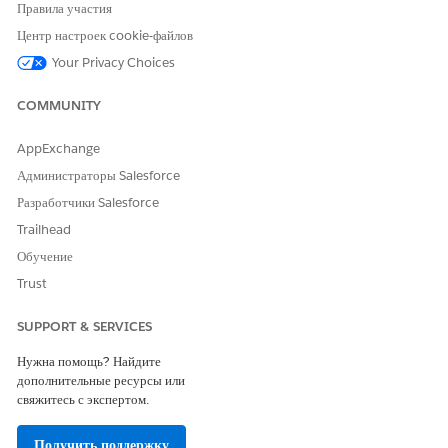
https://login.salesforce.com/packaging/installPackage.apexp?
Правила участия
p0=04tWs000000ZZ7lIAG
Центр настроек cookie-файлов
Введите ваши учетные данные Salesforce.
Your Privacy Choices
Выберите аудиторию для установки.
Выберите «
Установить
».
COMMUNITY
Во время установки можно спокойно перейти с этой страницы.
Чтобы проверить установку пакета, проверьте электронную почту.
AppExchange
Администраторы Salesforce
Разработчики Salesforce
ЭТА СТАТЬЯ РЕШИЛА ВАШУ ПРОБЛЕМУ?
Trailhead
Оставьте свой отзыв, чтобы мы могли стать лучше!
Обучение
Trust
Да
Нет
SUPPORT & SERVICES
Нужна помощь? Найдите
дополнительные ресурсы или
свяжитесь с экспертом.
Получить поддержку