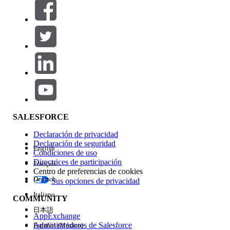
Filtros (0)
SELECCIONAR FILTROS
Agregar
Área de productos
Repercusión de función
SALESFORCE
Declaración de privacidad
Declaración de seguridad
English
Condiciones de uso
Directrices de participación
Français
Centro de preferencias de cookies
Deutsch
Sus opciones de privacidad
Edición
Italiano
COMMUNITY
日本語
AppExchange
Administradores de Salesforce
Español (México)