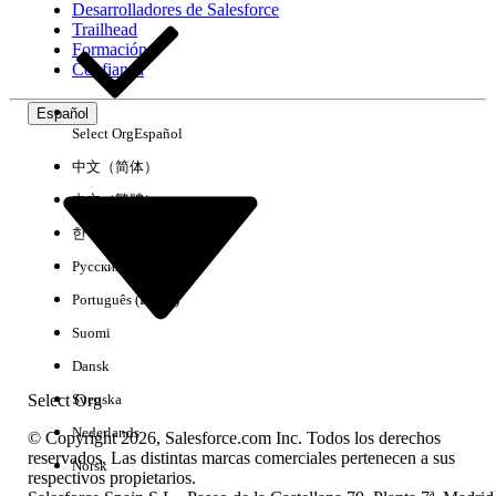
Desarrolladores de Salesforce
Trailhead
Experiencia
Formación
Confianza
Español
Select Org
Español
Borrar todo
Listo
中文（简体）
中文（繁體）
한국어
Русский
Português (Brasil)
Suomi
Dansk
Select Org
Svenska
Nederlands
© Copyright 2026, Salesforce.com Inc. Todos los derechos
reservados. Las distintas marcas comerciales pertenecen a sus
Norsk
respectivos propietarios.
No hay resultados