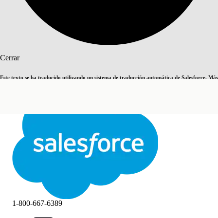
Buscar
Cerrar
Este texto se ha traducido utilizando un sistema de traducción automática de Salesforce. Más
Cambiar a inglés
Ahora no
información
aquí
.
Cerrar
Cerrar
1-800-667-6389