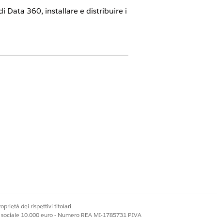
 Data 360, installare e distribuire i
ata 360, installare i pacchetti di kit
iesti.
ream di dati consentono di installare
prietà dei rispettivi titolari.
ale sociale 10.000 euro - Numero REA MI-1785731 P.IVA