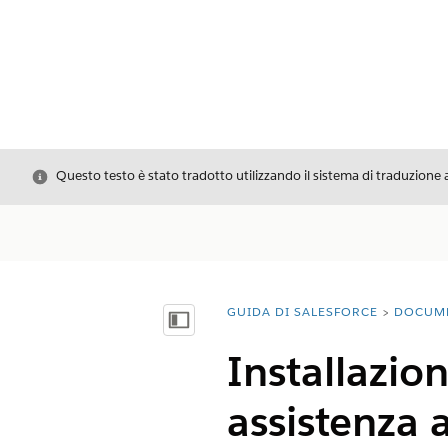
Chiudi
Questo testo è stato tradotto utilizzando il sistema di traduzione 
GUIDA DI SALESFORCE
DOCUM
Ti trovi qui:
Mostra sommario
Installazio
assistenza a