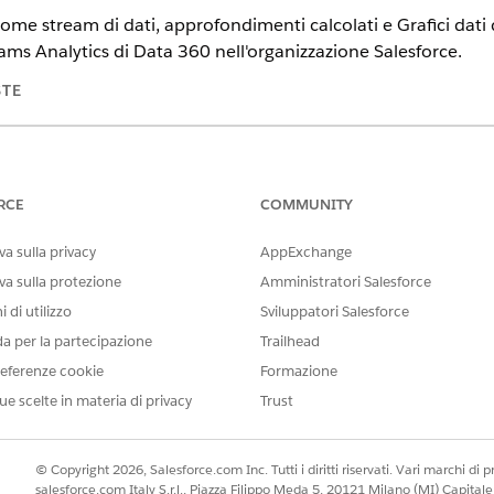
me stream di dati, approfondimenti calcolati e Grafici dati di
ams Analytics di Data 360 nell'organizzazione Salesforce.
STE
tning Experience
n e
Unlimited
Edition con Life Sciences Cloud
RCE
COMMUNITY
tient Support Programs
i dati, agli stream di dati e generare approfondimenti calcolati in D
a sulla privacy
AppExchange
azione Salesforce.
va sulla protezione
Amministratori Salesforce
kit dati
 di utilizzo
Sviluppatori Salesforce
nstallato e che siano stati creati gli oggetti modello di dati (DMO) rich
da per la partecipazione
Trailhead
lytics per i programmi di assistenza al paziente
eferenze cookie
Formazione
t dati per connettere l'organizzazione Salesforce a Data 360. Gli st
ue scelte in materia di privacy
Trust
ggetti di origine stream.
© Copyright 2026, Salesforce.com Inc. Tutti i diritti riservati. Vari marchi di pro
salesforce.com Italy S.r.l., Piazza Filippo Meda 5, 20121 Milano (MI) Capit