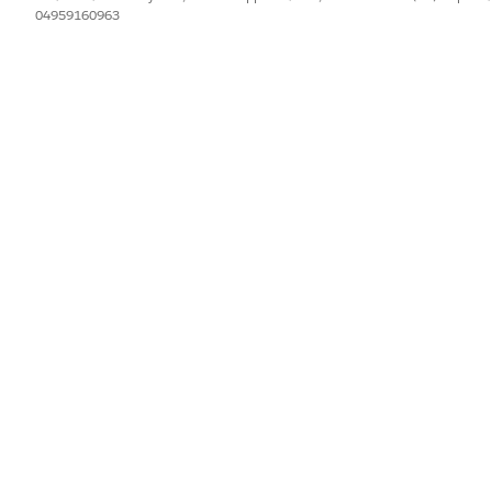
04959160963
IL PROBLEMA?
orare!