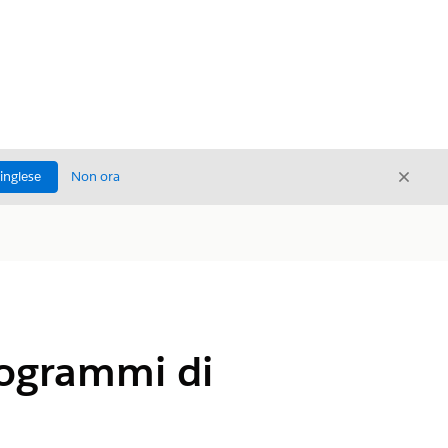
Chiud
'inglese
Non ora
Chiudi
programmi di