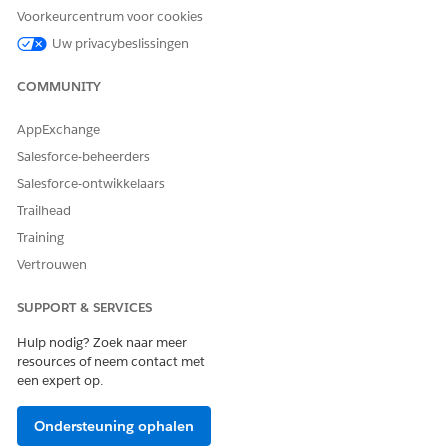
Voorkeurcentrum voor cookies
Uw privacybeslissingen
COMMUNITY
HEEFT DIT ARTIKEL UW PROBLEEM OPGELOST?
Laat ons weten wat we kunnen doen om te verbeteren!
AppExchange
Salesforce-beheerders
Ja
Nee
Salesforce-ontwikkelaars
Trailhead
Training
Vertrouwen
SUPPORT & SERVICES
Hulp nodig? Zoek naar meer
resources of neem contact met
een expert op.
Ondersteuning ophalen