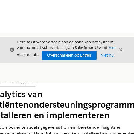
Deze tekst werd vertaald aan de hand van het systeem
voor automatische vertaling van Salesforce. U vindt
hier
Sluiten
Sluite
Sluiten
meer details.
Overschakelen op Engels
Niet nu
Inhoudsopgave
Inhoudsopgave weergeven
alytics van
tiëntenondersteuningsprogramm
stalleren en implementeren
 componenten zoals gegevensstromen, berekende insights en
ensgrafieken uit Data 360 wilt bekijken, installeert en implemente