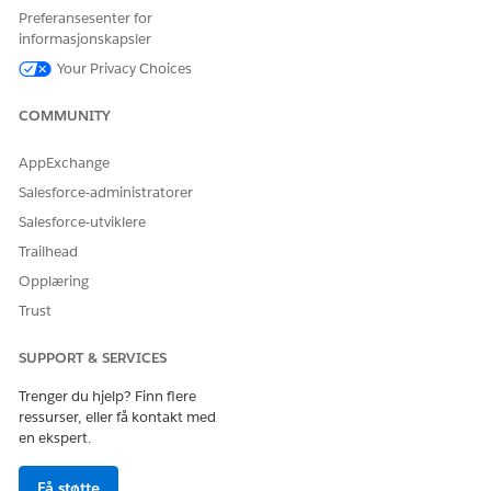
Opprett datastrømmer fra et datasett for å koble
Preferansesenter for
Salesforce-organisasjonen til Data 360. Datastrømmer
informasjonskapsler
hjelper deg å installere datapakker som inneholder
Your Privacy Choices
strømkildeobjekter.
COMMUNITY
AppExchange
HJALP DENNE ARTIKKELEN MED Å LØSE PROBLEMET DITT?
Salesforce-administratorer
La oss få vite det slik at vi kan forbedre!
Salesforce-utviklere
Trailhead
Ja
Nei
Opplæring
Trust
SUPPORT & SERVICES
Trenger du hjelp? Finn flere
ressurser, eller få kontakt med
en ekspert.
Få støtte