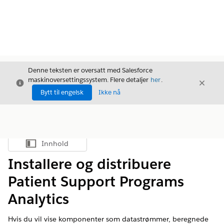
Denne teksten er oversatt med Salesforce
maskinoversettingssystem. Flere detaljer
her
.
Avslutt
Avslut
Avslutt
Bytt til engelsk
Ikke nå
Innhold
Vis innholdsfortegnelse
Installere og distribuere
Patient Support Programs
Analytics
Hvis du vil vise komponenter som datastrømmer, beregnede