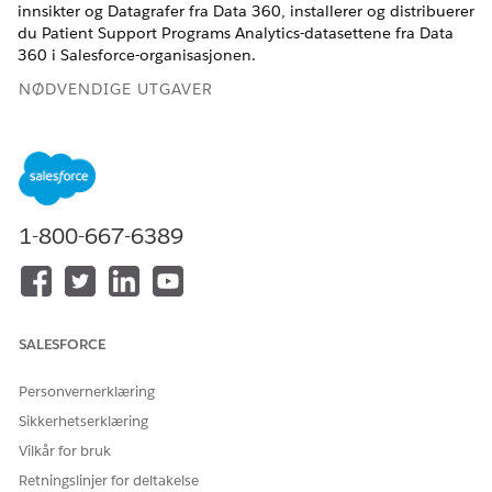
innsikter og Datagrafer fra Data 360, installerer og distribuerer
du Patient Support Programs Analytics-datasettene fra Data
360 i Salesforce-organisasjonen.
NØDVENDIGE UTGAVER
Tilgjengelig i Lightning Experience
Tilgjengelig i
Enterprise
og
Unlimited
Edition med Life
Sciences Cloud
1-800-667-6389
Installere datasettet Pasientstøtteprogrammer
Installer datasettpakkene som er tilgjengelig i Salesforce-
organisasjonen, for å få tilgang til datatilordninger,
datastrømmer og generere beregnede innsikter i Data
360.
SALESFORCE
Bekrefte installering av datasett
Personvernerklæring
Kontroller at datasettet er installert og at de nødvendige
datamodellobjektene (DMO-ene) er opprettet.
Sikkerhetserklæring
Vilkår for bruk
Distribuere Analytics-datasettet for
pasientstøtteprogrammer
Retningslinjer for deltakelse