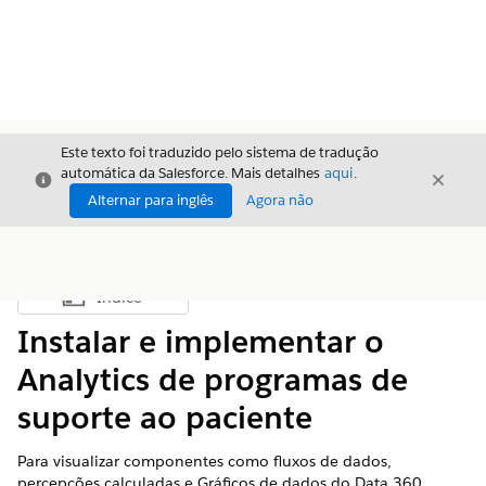
Este texto foi traduzido pelo sistema de tradução
automática da Salesforce. Mais detalhes
aqui
.
Fechar
Fecha
Fechar
Alternar para inglês
Agora não
Índice
Mostrar índice
Instalar e implementar o
Analytics de programas de
suporte ao paciente
Para visualizar componentes como fluxos de dados,
percepções calculadas e Gráficos de dados do Data 360,