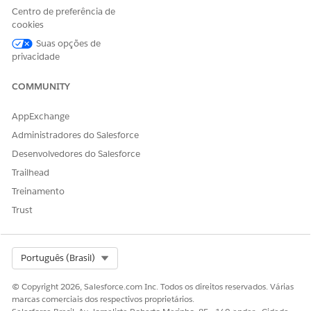
suporte ao paciente
Centro de preferência de
cookies
Crie fluxos de dados de um kit de dados para conectar sua
organização do Salesforce ao Data 360. Os fluxos de
Suas opções de
dados ajudam a instalar pacotes de dados que contêm
privacidade
objetos de origem de fluxo.
COMMUNITY
AppExchange
Administradores do Salesforce
ESTE ARTIGO RESOLVEU SEU PROBLEMA?
Diga-nos para podermos melhorar!
Desenvolvedores do Salesforce
Trailhead
Sim
Não
Treinamento
Trust
Select Org
Português (Brasil)
© Copyright 2026, Salesforce.com Inc. Todos os direitos reservados. Várias
marcas comerciais dos respectivos proprietários.