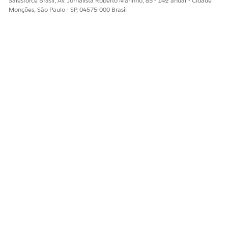
Salesforce Brasil, Av. Jornalista Roberto Marinho, 85 - 14º andar - Cidade
Monções, São Paulo - SP, 04575-000 Brasil