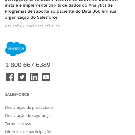
instale e implemente os kits de dados do Analytics de
Programas de suporte ao paciente do Data 360 em sua
organização do Salesforce.
EDIÇÕES OBRIGATÓRIAS
Disponível em: Lightning Experience
Disponível em: Edições
Enterprise
e
Unlimited
com Life
Sciences Cloud
1-800-667-6389
Instalar o kit de dados de programas de suporte ao
paciente
Para acessar mapeamentos de dados, fluxos de dados e
gerar percepções calculadas no Data 360, instale os
SALESFORCE
pacotes de kit de dados disponíveis em sua organização
do Salesforce.
Declaração de privacidade
Verificar a instalação do kit de dados
Declaração de segurança
Verifique se seu kit de dados está instalado e se os objetos
de modelo de dados (DMO) necessários são criados.
Termos de uso
Diretrizes de participação
Implementar o kit de dados Análise de programas de