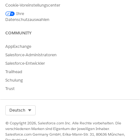
Wählen Sie
Weiter
aus.
Cookie-Voreinstellungscenter
Wählen Sie
Standard
als Datenbereich und dann
Weiter
Ihre
aus.
Datenschutzauswahlen
Überprüfen Sie die Objekte unter Ihrem ausgewählten
Paket und wählen Sie
Weiter
aus.
COMMUNITY
Überprüfen Sie die den Objekten im Paket zugeordneten
Felder und wählen Sie
Weiter
aus.
AppExchange
Überprüfen Sie, ob die Datenmodellobjekte für das
Salesforce-Administratoren
ausgewählte Paket verfügbar sind, und wählen Sie
Bereitstellen
aus.
Salesforce-Entwickler
Trailhead
Schulung
KONNTEN SIE IHR PROBLEM MITHILFE DIESES ARTIKELS
Trust
LÖSEN?
Geben Sie uns Feedback, damit wir uns verbessern können.
Select Org
Deutsch
Ja
Nein
© Copyright 2026, Salesforce.com Inc. Alle Rechte vorbehalten. Die
verschiedenen Marken sind Eigentum der jeweiligen Inhaber.
Salesforce.com Germany GmbH, Erika-Mann-Str. 31, 80636 München,
Deutschland