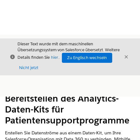
Dieser Text wurde mit dem maschinellen
Übersetzungssystem von Salesforce übersetzt. Weitere
Schließen
Schli
Details finden Sie
hier
.
Zu Englisch wechseln
Schließ
Nicht jetzt
Inhalt
Inhalt anzeigen
Bereitstellen des Analytics-
Daten-Kits für
Patientensupportprogramme
Erstellen Sie Datenströme aus einem Daten-Kit, um Ihre
Salesforce-Organisation mit Data 360 zu verbinden. Mithilfe