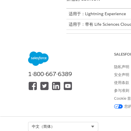
适用于：Lightning Experience
适用于：带有 Life Sciences Clou
部署数据工具包组件：
SALESFO
从应用程序启动程序中，查找
选择
数据流
。
隐私声明
1-800-667-6389
单击
新建
。
安全声明
选择
Salesforce CRM
，然后选
使用条款
在自定义捆绑包中，选择
Life
参与准则
选择
下一步
。
选择
默认
作为数据空间，然后选
Cookie
验证选定捆绑下的对象，并选择
您
验证与捆绑中的对象关联的字段
验证选定捆绑包的数据模型对象
Select Org
中文（简体）