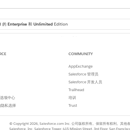
d 的
Enterprise
和
Unlimited
Edition
所需用户权限
Data Cloud 架构师
RCE
COMMUNITY
并选择
Data Cloud
。
AppExchange
Salesforce 管理员
择
下一步
。
Salesforce 开发人员
 Sciences Cloud 数据捆绑包
。
Trailhead
择
下一步
。
 首选项中心
培训
下一步
。
的隐私选择
Trust
，并选择
下一步
。
是否可用，并选择
部署
。
© Copyright 2026, Salesforce.com Inc. 公司版权所有。保留所
Salesforce, Inc. Salesforce Tower, 415 Mission Street, 3rd Floor, San Francis