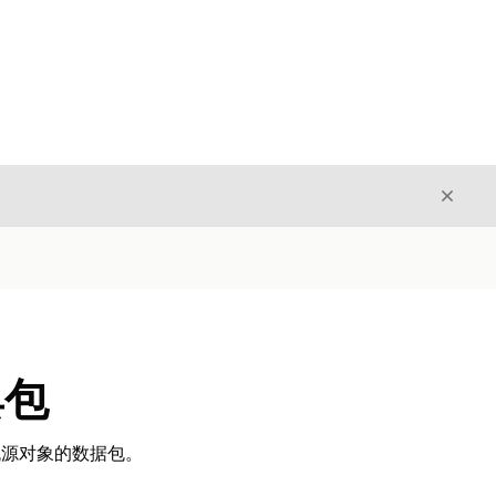
关闭
关闭
具包
含流源对象的数据包。