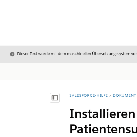
Schließen
Dieser Text wurde mit dem maschinellen Übersetzungssystem von S
SALESFORCE-HILFE
DOKUMENT
Sie befinden sich hier:
Inhalt anzeigen
Installiere
Patientens