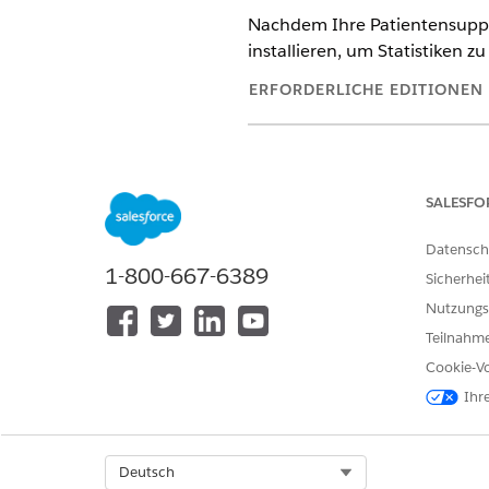
Nachdem Ihre Patientensupp
installieren, um Statistiken 
ERFORDERLICHE EDITIONEN
Verfügbarkeit: Lightning Experi
Verfügbarkeit:
Enterprise
und
U
SALESFO
Datensch
1-800-667-6389
Installieren von Patientensu
Sicherhei
Nutzungs
Teilnahme
Cookie-Vo
Ihr
Geben Sie unter "Setup" im F
Patientensupportprogramma
Select Org
Deutsch
Wählen Sie unter "Analytics