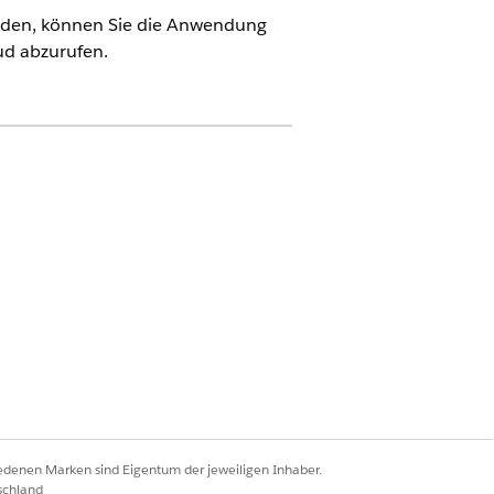
den, können Sie die Anwendung
ud abzurufen.
dministratoren oder Benutzer der
s Cloud
ie dann
Setup für
iedenen Marken sind Eigentum der jeweiligen Inhaber.
licken Sie auf
Installieren
.
schland