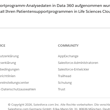
ortprogramm-Analysedaten in Data 360 aufgenommen wur
zu all Ihren Patientensupportprogrammen in Life Sciences Clo
ence
nlimited
Edition mit Life Sciences Cloud
RCE
COMMUNITY
ERFORDERLICHE BENUTZERBERECHTIGUNGEN
utzerklärung
AppExchange
pportprogramm-Analyseanwendungen:
Data Cloud Architect
tserklärung
Salesforce-Administratoren
bedingungen
Salesforce-Entwickler
UND
richtlinien
Trailhead
Berechtigungssätze für A
reinstellungscenter
Schulung
Designzeit in Life Science
e Datenschutzauswahlen
Trust
eld "Schnellsuche" den Text
ein und wählen S
Biowissenschaften
nalysen
aus.
© Copyright 2026, Salesforce.com Inc. Alle Rechte vorbehalten. Die versch
 für Patientensupportprogramme" die Option
Datenbereich
aus und k
Salesforce.com Germany GmbH, Erika-Mann-Str. 31, 80636 München, Deut