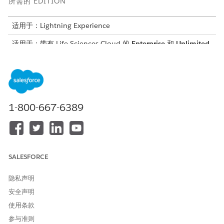
所需的 EDITION
适用于：Lightning Experience
适用于：带有 Life Sciences Cloud 的
Enterprise
和
Unlimited
Edition
所需用户权限
要安装患者支持计划 Analytics
Data Cloud 架构师
应用程序：
1-800-667-6389
与
Life Sciences Cloud 中的任何
管理员或设计时间用户权限集
SALESFORCE
从“设置”中，在快速查找框中输入
，然后选择
患者支持
生命科学
计划 Analytics 设置
。
隐私声明
在患者支持计划 Analytics 中，选择
数据空间
，然后单击
安装
。
安全声明
如果安装失败，请使用 API 工具删除应用程序，并重复
设置患者支
持计划 Analytics
中的步骤。
使用条款
参与准则
要检索要删除的应用程序的 ID，首先向
/services/data/{versi