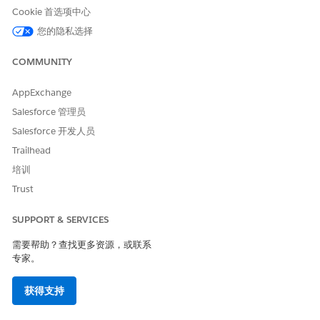
发送
请求。然后，使用该 ID 向
on}/app-framework/apps
GET
/
Cookie 首选项中心
其发
services/data/{version}/app-framework/apps/{id}
您的隐私选择
送
请求。
DELETE
COMMUNITY
AppExchange
本文章是否解决您的问题？
Salesforce 管理员
请与我们共享您的想法，以便我们进行改进！
Salesforce 开发人员
是
否
Trailhead
培训
Trust
SUPPORT & SERVICES
需要帮助？查找更多资源，或联系
专家。
获得支持