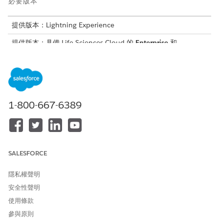
必要版本
提供版本：Lightning Experience
提供版本：具備 Life Sciences Cloud 的
Enterprise
和
Unlimited
Edition
需要的使用者權限
若要安裝 Patient Support
Data Cloud 結構設計師
Program Analytics 應用程式:
1-800-667-6389
和
Life Sciences Cloud 中的任何
管理員或設計時間使用者權限
集
SALESFORCE
進入「設定」,在「快速尋找」方塊中輸入
,然後選取
生命科學
「
病患支援計畫分析設定
」。
隱私權聲明
在 Patient Support Programs Analytics 下,選取「
資料空間
」,
安全性聲明
然後按一下「
安裝
」。
使用條款
如果安裝失敗,請使用 API 工具刪除應用程式,並重複
設定 Patient
參與原則