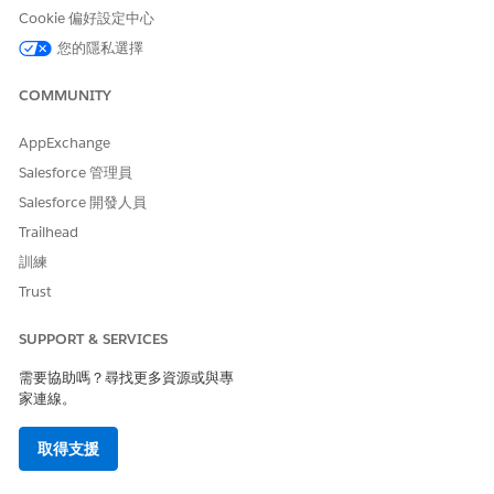
Support Programs Analytics
中的步驟。
Cookie 偏好設定中心
若要提取您要刪除之應用程式的識別碼,請先將
要求傳送至
GET
/se
您的隱私選擇
。接著,使用該
rvices/data/{version}/app-framework/apps
識別碼將
要求傳送至
DELETE
/services/data/{version}/app
COMMUNITY
。
-framework/apps/{id}
AppExchange
Salesforce 管理員
此文章是否解決您的問題？
Salesforce 開發人員
請讓我們知道，以便我們改進！
Trailhead
訓練
是
否
Trust
SUPPORT & SERVICES
需要協助嗎？尋找更多資源或與專
家連線。
取得支援