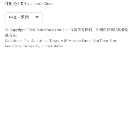
技術提供者
Experience Cloud
Select Org
中文（繁體）
© Copyright 2026, Salesforce.com Inc. 保留所有權利。各個商標屬於其個別
擁有者。
Salesforce, Inc. Salesforce Tower, 415 Mission Street, 3rd Floor, San
Francisco, CA 94105, United States