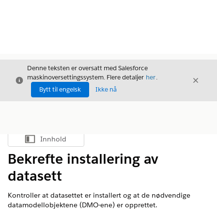
Denne teksten er oversatt med Salesforce
maskinoversettingssystem. Flere detaljer
her
.
Avslutt
Avslut
Avslutt
Bytt til engelsk
Ikke nå
Innhold
Vis innholdsfortegnelse
Bekrefte installering av
datasett
Kontroller at datasettet er installert og at de nødvendige
datamodellobjektene (DMO-ene) er opprettet.