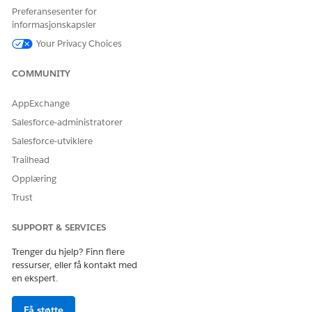
Datasett
.
Preferansesenter for
Kontroller at det installerte datasettet og detaljene for
informasjonskapsler
datasettpakken er synlige.
Your Privacy Choices
For å sikre at alle tilknyttede datastrømmer og -
tilordninger opprettes, finner og velger du
Data Cloud
fra
COMMUNITY
appstarteren.
Velg fanen
Datamodell
for å sikre at datamodellobjektene
hentes inn i Data 360.
AppExchange
Salesforce-administratorer
Salesforce-utviklere
Trailhead
HJALP DENNE ARTIKKELEN MED Å LØSE PROBLEMET DITT?
La oss få vite det slik at vi kan forbedre!
Opplæring
Trust
Ja
Nei
SUPPORT & SERVICES
Trenger du hjelp? Finn flere
ressurser, eller få kontakt med
en ekspert.
Få støtte