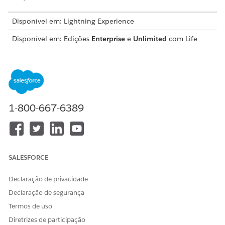
Disponível em: Lightning Experience
Disponível em: Edições
Enterprise
e
Unlimited
com Life
Sciences Cloud
PERMISSÕES DE USUÁRIO NECESSÁRIAS
Para instalar um kit de
Administrador do Data
dados:
Cloud
1-800-667-6389
SALESFORCE
Em Configuração, na página Pacotes
IMPORTANTE
instalados, verifique se a versão SSOT do Modelo de dados
Declaração de privacidade
padrão do Salesforce é 1GP ou posterior. Se a versão for
anterior a 1GP, entre em contato com seu executivo de
Declaração de segurança
conta do Salesforce.
Termos de uso
Diretrizes de participação