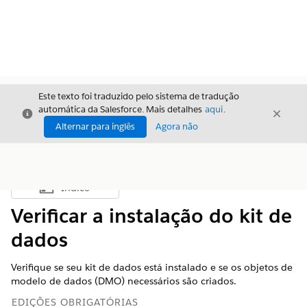
Este texto foi traduzido pelo sistema de tradução
automática da Salesforce. Mais detalhes
aqui
.
Fechar
Fecha
Fechar
Alternar para inglês
Agora não
Índice
Mostrar índice
Verificar a instalação do kit de
dados
Verifique se seu kit de dados está instalado e se os objetos de
modelo de dados (DMO) necessários são criados.
EDIÇÕES OBRIGATÓRIAS