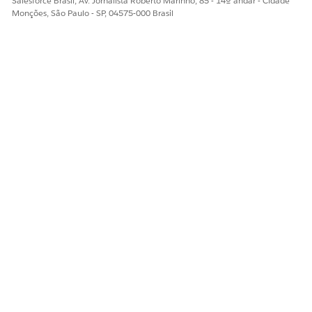
Salesforce Brasil, Av. Jornalista Roberto Marinho, 85 - 14º andar - Cidade
Monções, São Paulo - SP, 04575-000 Brasil