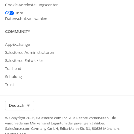
Cookie-Voreinstellungscenter
Geben Sie unter "Setup" im Feld "Schnellsuche" den
Text
und wählen Sie
Salesforce
Salesforce CRM ein
Ihre
CRM
aus.
Datenschutzauswahlen
Klicken Sie auf
Neu
.
Klicken Sie auf
Mit einer Salesforce
-Organisation
COMMUNITY
verbinden.
Überprüfen Sie nach der Verbindung mit Ihrer
AppExchange
Organisation, ob die Verbindung sichtbar und aktiv ist.
Salesforce-Administratoren
Salesforce-Entwickler
SIEHE AUCH:
Trailhead
Salesforce-Hilfe: Verbinden von Daten
Schulung
Trust
KONNTEN SIE IHR PROBLEM MITHILFE DIESES ARTIKELS
LÖSEN?
Select Org
Deutsch
Geben Sie uns Feedback, damit wir uns verbessern können.
© Copyright 2026, Salesforce.com Inc. Alle Rechte vorbehalten. Die
Ja
Nein
verschiedenen Marken sind Eigentum der jeweiligen Inhaber.
Salesforce.com Germany GmbH, Erika-Mann-Str. 31, 80636 München,
Deutschland