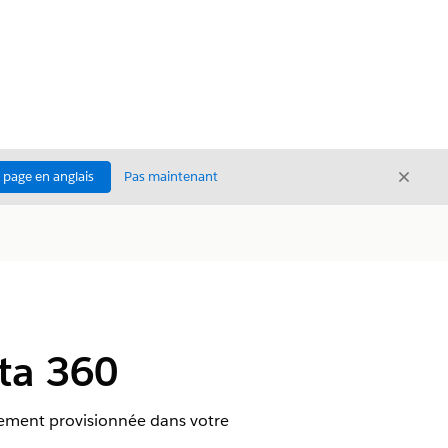
Ferme
a page en anglais
Pas maintenant
Fermer
ta 360
uement provisionnée dans votre