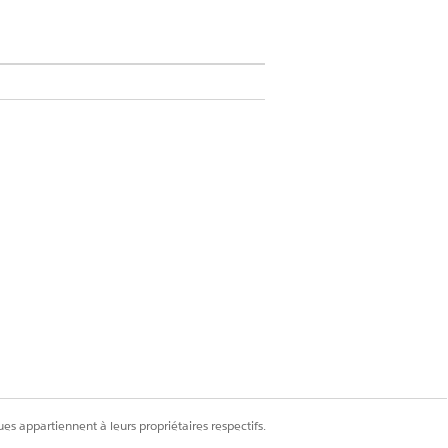
sez
Configuration de Data Cloud
ganisation d'origine ainsi que les
tre organisation Salesforce.
nez
Salesforce CRM
.
es appartiennent à leurs propriétaires respectifs.