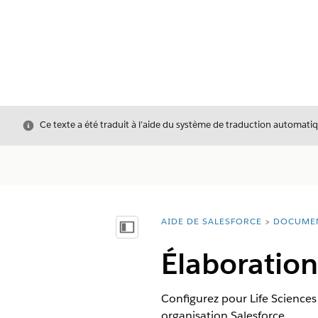
Fermer
Ce texte a été traduit à l’aide du système de traduction automatiq
AIDE DE SALESFORCE
DOCUME
Vous êtes ici :
Afficher la table des matières
Élaboratio
Configurez pour Life Science
organisation Salesforce.