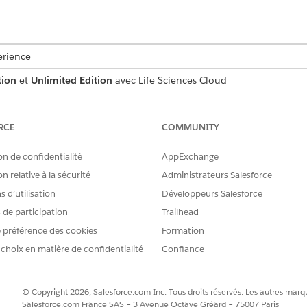
erience
tion
et
Unlimited Edition
avec Life Sciences Cloud
AUTORISATIONS UTILISATEUR REQUISES
RCE
COMMUNITY
 de Data Cloud :
Architecte Data Cloud
on de confidentialité
AppExchange
activé dans votre organisation Salesforce, dans Configuration, saisis
n relative à la sécurité
Administrateurs Salesforce
e, puis sélectionnez
Accueil de configuration
de Data Cloud.
pouvez afficher les détails de votre instance Data 360 dans votre or
 d’utilisation
Développeurs Salesforce
s de participation
Trailhead
nées entre votre organisation et Data 360, connectez Data 360 à vo
 préférence des cookies
Formation
ssez
dans la case Recherche rapide, puis sélection
Salesforce CRM
 choix en matière de confidentialité
Confiance
à une organisation
Salesforce.
n connectée, vérifiez que la connexion est visible et active.
© Copyright 2026, Salesforce.com Inc. Tous droits réservés. Les autres marqu
Salesforce.com France SAS – 3 Avenue Octave Gréard – 75007 Paris