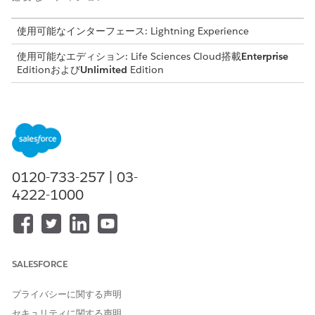
使用可能なインターフェース: Lightning Experience
使用可能なエディション: Life Sciences Cloud搭載
Enterprise
Editionおよび
Unlimited
Edition
必要なユーザー権限
Data Cloud 設定にアクセスす
Data Cloud アーキテクト
る
Salesforce 組織で Data 360 が有効になっているかどうかを
0120-733-257 | 03-
確認するには、[設定] から、[クイック検索] ボックスに
4222-1000
「
」と入力し、[
Data Cloud 設定ホーム
] を
Data Cloud 設定
選択します。
Data 360 が有効になっている場合、ホーム組織の Data 360
インスタンスに関する詳細と組織の詳細を表示できます。
組織と Data 360 の間でデータ交換を有効にするには、Data
SALESFORCE
360 を Salesforce 組織に接続します。
[設定] から、[クイック検索] ボックスに「
Salesforce
プライバシーに関する声明
CRM」
と入力し、[
Salesforce CRM]
を選択します。
セキュリティに関する声明