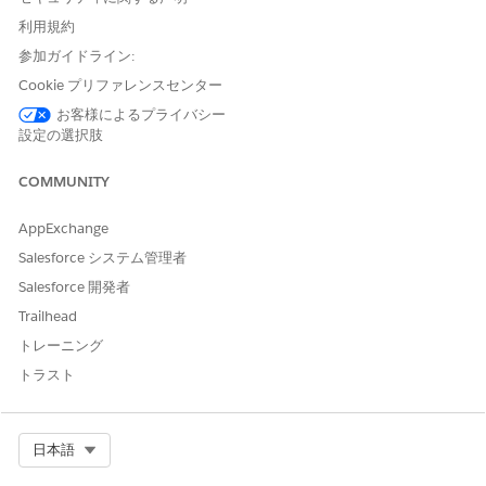
[新規]
をクリックします。
利用規約
[
Salesforce 組織に接続
] をクリックします。
組織が接続されたら、接続が表示され、有効であることを
参加ガイドライン:
確認します。
Cookie プリファレンスセンター
お客様によるプライバシー
関連項目:
設定の選択肢
Salesforce ヘルプ: データの接続
COMMUNITY
AppExchange
この記事で問題は解決されましたか?
Salesforce システム管理者
ご意見をお待ちしております。
Salesforce 開発者
はい
いいえ
Trailhead
トレーニング
トラスト
Select Org
日本語