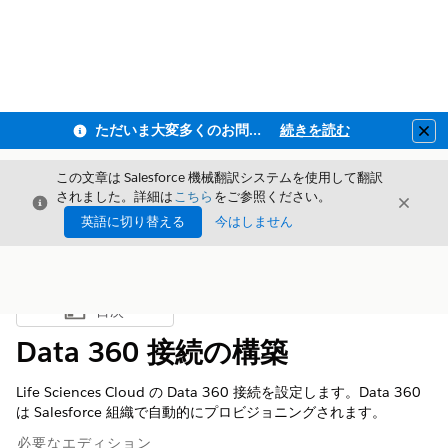
ただいま大変多くのお問い合わせをいただいており、ご連絡までにお時間を頂戴しております
続きを読む
Clo
この文章は Salesforce 機械翻訳システムを使用して翻訳
されました。詳細は
こちら
をご参照ください。
閉じる
閉じ
閉じる
英語に切り替える
今はしません
目次
目次を表示
Data 360 接続の構築
Life Sciences Cloud の Data 360 接続を設定します。Data 360
は Salesforce 組織で自動的にプロビジョニングされます。
必要なエディション