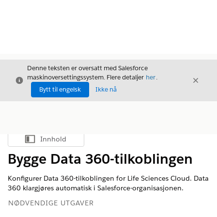
Denne teksten er oversatt med Salesforce
maskinoversettingssystem. Flere detaljer
her
.
Avslutt
Avslut
Avslutt
Bytt til engelsk
Ikke nå
Innhold
Vis innholdsfortegnelse
Bygge Data 360-tilkoblingen
Konfigurer Data 360-tilkoblingen for Life Sciences Cloud. Data
360 klargjøres automatisk i Salesforce-organisasjonen.
NØDVENDIGE UTGAVER