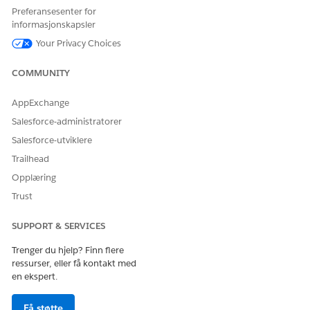
Preferansesenter for
Klikk på
Koble til en Salesforce-organisasjon
.
informasjonskapsler
Når organisasjonen er koblet til, kontrollerer du at
tilkoblingen er synlig og aktiv.
Your Privacy Choices
SE OGSÅ:
COMMUNITY
Salesforce Hjelp: Koble til data
AppExchange
Salesforce-administratorer
Salesforce-utviklere
HJALP DENNE ARTIKKELEN MED Å LØSE PROBLEMET DITT?
Trailhead
La oss få vite det slik at vi kan forbedre!
Opplæring
Ja
Nei
Trust
SUPPORT & SERVICES
Trenger du hjelp? Finn flere
ressurser, eller få kontakt med
en ekspert.
Få støtte