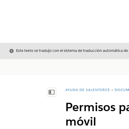
Cerrar
Este texto se tradujo con el sistema de traducción automática de
AYUDA DE SALESFORCE
DOCUM
Usted está aquí:
Mostrar índice de materias
Permisos pa
móvil