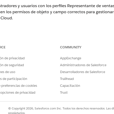
tradores y usuarios con los perfiles Representante de vent
n los permisos de objeto y campo correctos para gestionar l
 Cloud.
ence
RCE
COMMUNITY
rise
y
Unlimited
con licencia complementaria Life Sciences Cloud, 
onado Life Sciences Customer Engagement.
ón de privacidad
AppExchange
ón de seguridad
Administradores de Salesforce
os
nes de uso
Desarrolladores de Salesforce
es de participación
Trailhead
PERMISO
 preferencias de cookies
Capacitación
Lectura/Escritura
 opciones de privacidad
Trust
Lectura/Escritura
Lectura/Escritura
© Copyright 2026, Salesforce.com Inc. Todos los derechos reservados. Las d
propietarios.