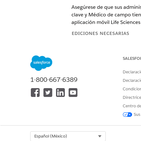
Asegúrese de que sus adminis
clave y Médico de campo tiene
aplicación móvil Life Sciences
EDICIONES NECESARIAS
Disponible en: Lightning Experi
SALESFO
Disponible en: Ediciones
Enterp
Engagement y el paquete gesti
Declaraci
1-800-667-6389
Declaraci
Permisos de objeto requerid
Condicio
Directric
OBJETO
Centro de
Gasto
Sus
ExpenseParticipant
ExpenseReport
Select Org
Español (México)