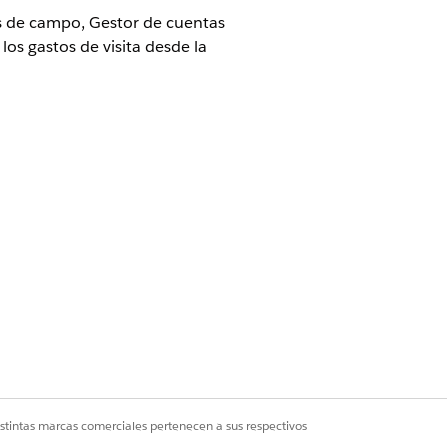
as de campo, Gestor de cuentas
os gastos de visita desde la
Life Sciences Cloud para Customer
istintas marcas comerciales pertenecen a sus respectivos