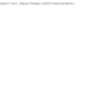
ultepec V Secc., Miguel Hidalgo, 11000 Ciudad de México
ISO
ceso de lectura
ceso de modificación
ceso de lectura
ceso de modificación
o de lectura
o de lectura
ceso de lectura
ceso de modificación
ceso de lectura