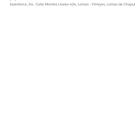
Lectura/Escritura
Salesforce, Inc. Calle Montes Urales 424, Lomas - Virreyes, Lomas de Chap
Lectura/Escritura
CAMPO
PERM
Importe
Ac
Ac
Comentarios
Ac
Ac
CreatedById
Acces
CreatedDate
Acces
CurrencyIsoCode
Ac
Ac
Descripción
Ac