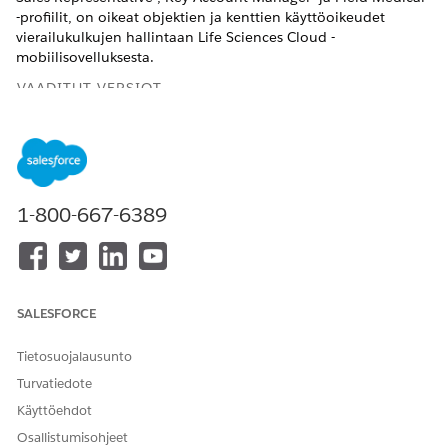
-profiilit, on oikeat objektien ja kenttien käyttöoikeudet
vierailukulkujen hallintaan Life Sciences Cloud -
mobiilisovelluksesta.
VAADITUT VERSIOT
Käytettävissä: Lightning Experiencessa
Käytettävissä:
Enterprise
Edition- ja
Unlimited
Edition -
versioissa Life Sciences Cloudilla, Life Sciences Cloud for
Customer Engagement -lisäosalisenssillä ja Life Sciences
1-800-667-6389
Customer Engagement -hallitulla paketilla.
Vaaditut objektien käyttöoikeudet
SALESFORCE
OBJEKTI
KÄYTTÖOIKEUS
Kustannus
Luku/kirjoitus
Tietosuojalausunto
Turvatiedote
Kustannuksen osallistuja
Luku/kirjoitus
Käyttöehdot
ExpenseReport
Luku/kirjoitus
Osallistumisohjeet