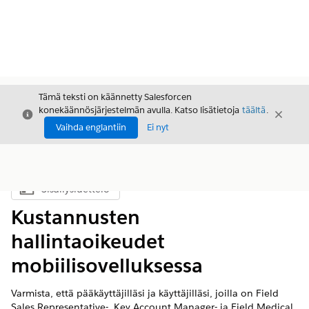
Tämä teksti on käännetty Salesforcen
konekäännösjärjestelmän avulla. Katso lisätietoja
täältä
.
Sulje
Sulje
Sulje
Vaihda englantiin
Ei nyt
Sisällysluettelo
Näytä sisällysluettelo
Kustannusten
hallintaoikeudet
mobiilisovelluksessa
Varmista, että pääkäyttäjilläsi ja käyttäjilläsi, joilla on Field
Sales Representative-, Key Account Manager- ja Field Medical