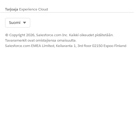
us
Tarjoaja
Experience Cloud
Kuvaus
Lukuoikeus
Select Org
Suomi
Muokkausoike
us
© Copyright 2026, Salesforce.com Inc. Kaikki oikeudet pidätetään.
Tavaramerkit ovat omistajiensa omaisuutta.
ExpenseNumber
Lukuoikeus
Salesforce.com EMEA Limited, Keilaranta 1, 3rd floor 02150 Espoo Finland
ExpenseOriginId
Lukuoikeus
Muokkausoike
us
ExpenseSystemInt
Lukuoikeus
egrationError
ExpenseSystemInt
Lukuoikeus
egrationStatus
Muokkausoike
us
LastModifiedById
Lukuoikeus
LastModifiedDate
Lukuoikeus