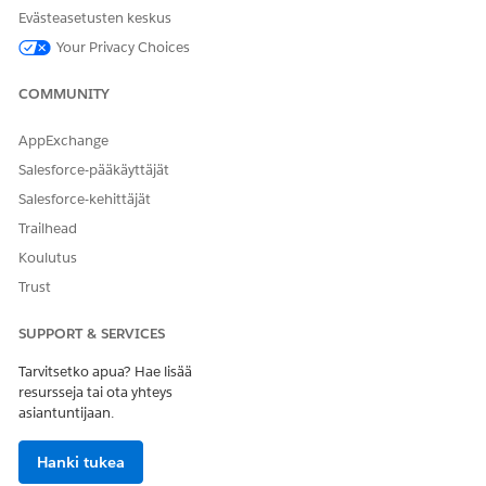
ExpenseReportEntry
Luku/kirjoitus
Evästeasetusten keskus
ExpenseType (Kustannuksen
Your Privacy Choices
Luku/kirjoitus
tyyppi)
COMMUNITY
Pakollinen kentän käyttöoikeus
AppExchange
OBJEKTI
KENTTÄ
KÄYTTÖOIKEUS
Salesforce-pääkäyttäjät
Salesforce-kehittäjät
Kustannus
Amount
Lukuoikeus
Muokkausoike
Trailhead
us
Koulutus
Trust
Kommentit
Lukuoikeus
Muokkausoike
us
SUPPORT & SERVICES
Tarvitsetko apua? Hae lisää
CreatedById
Lukuoikeus
resursseja tai ota yhteys
asiantuntijaan.
CreatedDate
Lukuoikeus
CurrencyIsoCode
Lukuoikeus
Hanki tukea
Muokkausoike