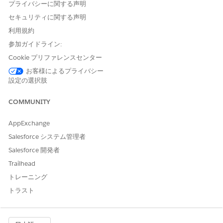
プライバシーに関する声明
ExpenseReport
参照・更新
セキュリティに関する声明
ExpenseReportEntry
参照・更新
利用規約
参加ガイドライン:
ExpenseType
参照・更新
Cookie プリファレンスセンター
お客様によるプライバシー
必須項目権限
設定の選択肢
オブジェクト
項目
権限
COMMUNITY
支出
金額
参照アクセス権
編集アクセス権
AppExchange
Salesforce システム管理者
コメント
参照アクセス権
Salesforce 開発者
編集アクセス権
Trailhead
CreatedById
参照アクセス権
トレーニング
トラスト
CreatedDate
参照アクセス権
CurrencyIsoCode
参照アクセス権
編集アクセス権