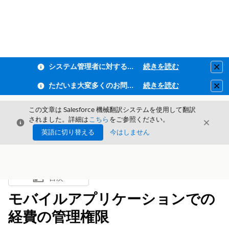
システム管理者に対するフィッシング耐性MFA・全従業員ユーザーMFAの適用のお知らせ
続きを読む
Clo
ただいま大変多くのお問い合わせをいただいており、ご連絡までにお時間を頂戴しております
続きを読む
Clo
この文章は Salesforce 機械翻訳システムを使用して翻訳
されました。詳細は
こちら
をご参照ください。
閉じる
閉じ
閉じる
英語に切り替える
今はしません
目次
目次を表示
モバイルアプリケーションでの
経費の管理権限