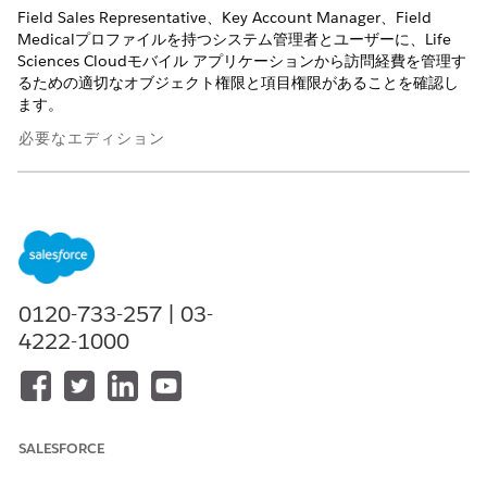
Field Sales Representative、Key Account Manager、Field
Medicalプロファイルを持つシステム管理者とユーザーに、Life
Sciences Cloudモバイル アプリケーションから訪問経費を管理す
るための適切なオブジェクト権限と項目権限があることを確認し
ます。
必要なエディション
使用可能なインターフェース: Lightning Experience
使用可能なエディション: Life Sciences Cloud、Life Sciences
Cloud for Customer Engagementアドオン ライセンス、Life
Sciences Customer Engagement管理パッケージが付属する
Enterprise
Editionおよび
Unlimited
Edition。
0120-733-257 | 03-
4222-1000
必要なオブジェクト権限
オブジェクト
権限
経費
参照・更新
SALESFORCE
ExpenseParticipant
参照・更新