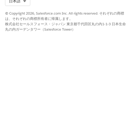
Select Org
日本語
© Copyright 2026, Salesforce.com Inc. All rights reserved. それぞれの商標
説明
参照アクセス権
は、それぞれの商標所有者に帰属します。
編集アクセス権
株式会社セールスフォース・ジャパン 東京都千代田区丸の内1-1-3 日本生命
丸の内ガーデンタワー（Salesforce Tower）
ExpenseNumber
参照アクセス権
ExpenseOriginId
参照アクセス権
編集アクセス権
ExpenseSystemInt
参照アクセス権
egrationError
ExpenseSystemInt
参照アクセス権
egrationStatus
編集アクセス権
LastModifiedById
参照アクセス権
LastModifiedDate
参照アクセス権
OwnerId
参照アクセス権
編集アクセス権